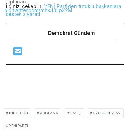
Toplanan…
İlginizi çekebilir:
YENİ Parti’den tutuklu başkanlara
pic.twitter.com/mhkJ3LpX2M
destek ziyareti
Demokrat Gündem
8.INCI GÜN
AÇIKLAMA
BAĞIŞ
ÖZGÜR CEYLAN
YENI PARTI