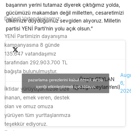
başarının yerini tutamaz diyerek çıktığımız yolda,
gücümüzü makamdan değil milletten, cesaretimizi
Değerli Vatandaşlarımız;
ülkemize duyduğumuz sevgiden alıyoruz. Milletin
partisi YENİ Parti’nin yolu açık olsun.”
YENİ Partimizin dayanışma
kampanyasına 8 günde
135.647 vatandaşımız
tarafından 292.903.700 TL
bağışta bulunulmuştur.
Aug
— Özgür CEYLAN
pazarlama çerezlerini kabul etmek ve bu
6,
içeriği etkinleştirmek için tıklayın
(@ozgurceylanYeni)
İktidar yürüyüşümüzde bize
202
inanan, emek veren, destek
olan ve omuz omuza
yürüyen tüm yurttaşlarımıza
teşekkür ediyoruz.