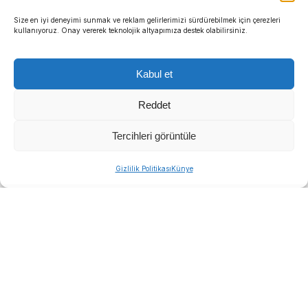
Size en iyi deneyimi sunmak ve reklam gelirlerimizi sürdürebilmek için çerezleri
kullanıyoruz. Onay vererek teknolojik altyapımıza destek olabilirsiniz.
Kabul et
Reddet
Tercihleri görüntüle
Gizlilik Politikası
Künye
HABER MERKEZİ
-İzmir ulaşımının en kritik
noktalarından biri olan Bornova’daki İzmir