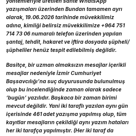
yöntemleriyle üretilen sahte WhatsApp
yazışmaları üzerinden Bundan tamamen ayrı
olarak, 19.06.2026 tarihinde müvekkilimiz
adına, kimliği belirsiz müvekkilimize +964 751
714 73 06 numaralı telefon üzerinden yapılan
şantaj, tehdit, hakaret ve iftira dosyada şüpheli/
şüpheliler henüz tespit edilebilmiş değildir.
Basitçe, bir uzman olmaksızın mesajlar içerikli
mesajlar nedeniyle İzmir Cumhuriyet
Başsavcılığı’na suç duyurusunda bulunulmuş
olup bu incelendiğinde zaman olarak sadece
‘bugün’ yazılıdır. Başkaca bir zaman birimi
mevcut değildir. Yani iki taraflı yazılan aynı gün
içerisinde 461 adet yazışma yapılmış olup, tüm
kayıtlar mesajların çekildiği aynı yazım hataları
her iki tarafça yapılmıştır. (Her iki taraf da