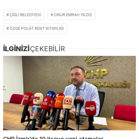
ÇIĞLI BELEDIYESI
ONUR EMRAH YILDIZ
ÖZGE POLAT KENT KITAPLIĞI
İLGİNİZİ
ÇEKEBİLİR
CHP İzmir’de 10 ilçeye yeni atamalar