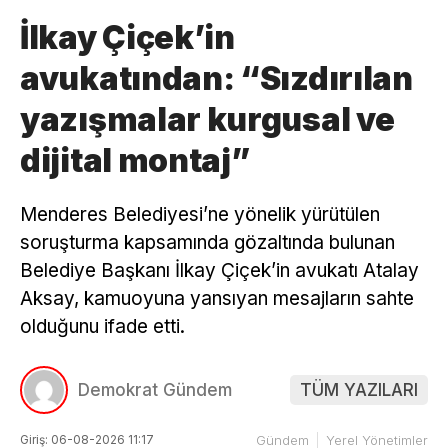
İlkay Çiçek’in
avukatından: “Sızdırılan
yazışmalar kurgusal ve
dijital montaj”
Menderes Belediyesi’ne yönelik yürütülen
soruşturma kapsamında gözaltında bulunan
Belediye Başkanı İlkay Çiçek’in avukatı Atalay
Aksay, kamuoyuna yansıyan mesajların sahte
olduğunu ifade etti.
Demokrat Gündem
TÜM YAZILARI
Giriş: 06-08-2026 11:17
Gündem
Yerel Yönetimler