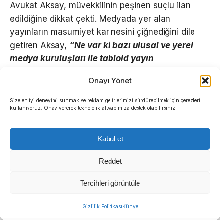
Avukat Aksay, müvekkilinin peşinen suçlu ilan
edildiğine dikkat çekti. Medyada yer alan
yayınların masumiyet karinesini çiğnediğini dile
getiren Aksay,
“Ne var ki bazı ulusal ve yerel
medya kuruluşları ile tabloid yayın
organlarınca, hakkında montaj bir herhangi bir
Onayı Yönet
doğrulama yapılmamış, hiçbir adli mercii
tarafından delil olarak kabul edilmemiş bu
Size en iyi deneyimi sunmak ve reklam gelirlerimizi sürdürebilmek için çerezleri
kullanıyoruz. Onay vererek teknolojik altyapımıza destek olabilirsiniz.
dayanağıymış gibi kamuoyuna sunulmuştur.
Gerçek soruşturma süreciyle hiçbir ilgisi
bulunmayan, tamamen kurgu bir materyalin bu
Kabul et
şekilde haber malzemesi haline getirilmesi,
Reddet
kamuoyu algısını yönlendirmek amacıyla
kullanılan açık bir dezenformasyon örneğidir ve
Tercihleri görüntüle
kabul edilemez.
Gizlilik Politikası
Künye
Müvekkilim evli, iki küçük çocuğu olan herkes