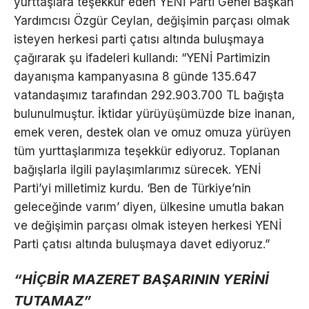
yurttaşlara teşekkür eden YENİ Parti Genel Başkan
Yardımcısı Özgür Ceylan, değişimin parçası olmak
isteyen herkesi parti çatısı altında buluşmaya
çağırarak şu ifadeleri kullandı: “YENİ Partimizin
dayanışma kampanyasına 8 günde 135.647
vatandaşımız tarafından 292.903.700 TL bağışta
bulunulmuştur. İktidar yürüyüşümüzde bize inanan,
emek veren, destek olan ve omuz omuza yürüyen
tüm yurttaşlarımıza teşekkür ediyoruz. Toplanan
bağışlarla ilgili paylaşımlarımız sürecek. YENİ
Parti’yi milletimiz kurdu. ‘Ben de Türkiye’nin
geleceğinde varım’ diyen, ülkesine umutla bakan
ve değişimin parçası olmak isteyen herkesi YENİ
Parti çatısı altında buluşmaya davet ediyoruz.”
“HİÇBİR MAZERET BAŞARININ YERİNİ
TUTAMAZ”