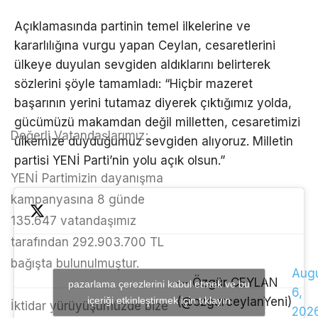
Açıklamasında partinin temel ilkelerine ve
kararlılığına vurgu yapan Ceylan, cesaretlerini
ülkeye duyulan sevgiden aldıklarını belirterek
sözlerini şöyle tamamladı: “Hiçbir mazeret
başarının yerini tutamaz diyerek çıktığımız yolda,
gücümüzü makamdan değil milletten, cesaretimizi
Değerli Vatandaşlarımız;
ülkemize duyduğumuz sevgiden alıyoruz. Milletin
partisi YENİ Parti’nin yolu açık olsun.”
YENİ Partimizin dayanışma
kampanyasına 8 günde
135.647 vatandaşımız
tarafından 292.903.700 TL
bağışta bulunulmuştur.
Aug
— Özgür CEYLAN
pazarlama çerezlerini kabul etmek ve bu
6,
içeriği etkinleştirmek için tıklayın
(@ozgurceylanYeni)
İktidar yürüyüşümüzde bize
202