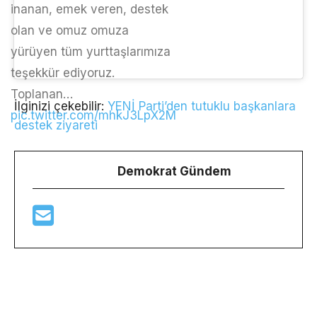
inanan, emek veren, destek
olan ve omuz omuza
yürüyen tüm yurttaşlarımıza
teşekkür ediyoruz.
Toplanan…
İlginizi çekebilir:
YENİ Parti’den tutuklu başkanlara
pic.twitter.com/mhkJ3LpX2M
destek ziyareti
Demokrat Gündem