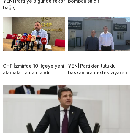
YENİ Parti’ye 8 günde rekor
bombalı saldırı
bağış
CHP İzmir’de 10 ilçeye yeni
YENİ Parti’den tutuklu
atamalar tamamlandı
başkanlara destek ziyareti