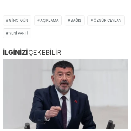
8.INCI GÜN
AÇIKLAMA
BAĞIŞ
ÖZGÜR CEYLAN
YENI PARTI
İLGİNİZİ
ÇEKEBİLİR