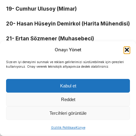
19- Cumhur Ulusoy (Mimar)
20- Hasan Hüseyin Demirkol (Harita Mühendisi)
21- Ertan Sözmener (Muhasebeci)
Onayı Yönet
Demokrat Gündem
Size en iyi deneyimi sunmak ve reklam gelirlerimizi sürdürebilmek için çerezleri
kullanıyoruz. Onay vererek teknolojik altyapımıza destek olabilirsiniz.
Kabul et
Reddet
Tercihleri görüntüle
Gizlilik Politikası
Künye