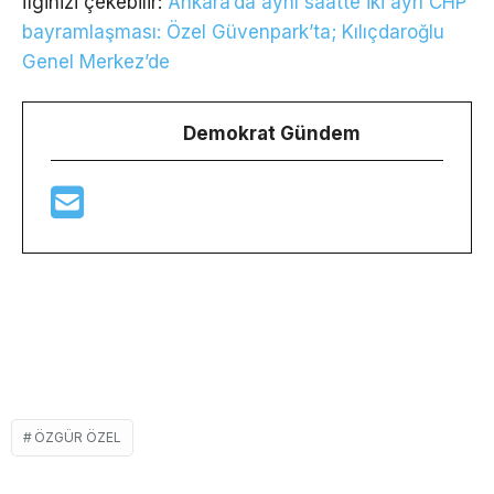
İlginizi çekebilir:
Ankara’da aynı saatte iki ayrı CHP
bayramlaşması: Özel Güvenpark’ta; Kılıçdaroğlu
Genel Merkez’de
Demokrat Gündem
ÖZGÜR ÖZEL