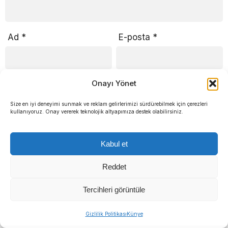
Ad
*
E-posta
*
Onayı Yönet
Daha sonraki yorumlarımda kullanılması için adım, e-
Size en iyi deneyimi sunmak ve reklam gelirlerimizi sürdürebilmek için çerezleri
posta adresim ve site adresim bu tarayıcıya
kullanıyoruz. Onay vererek teknolojik altyapımıza destek olabilirsiniz.
kaydedilsin.
Kabul et
Reddet
Tercihleri görüntüle
Gizlilik Politikası
Künye