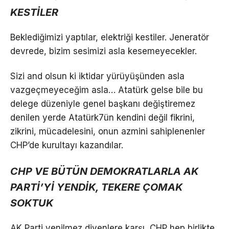
KESTİLER
Beklediğimizi yaptılar, elektriği kestiler. Jeneratör
devrede, bizim sesimizi asla kesemeyecekler.
Sizi and olsun ki iktidar yürüyüşünden asla
vazgeçmeyeceğim asla… Atatürk gelse bile bu
delege düzeniyle genel başkanı değiştiremez
denilen yerde Atatürk7ün kendini değil fikrini,
zikrini, mücadelesini, onun azmini sahiplenenler
CHP’de kurultayı kazandılar.
CHP VE BÜTÜN DEMOKRATLARLA AK
PARTİ’Yİ YENDİK, TEKERE ÇOMAK
SOKTUK
AK Parti yenilmez diyenlere karşı, CHP hep birlikte