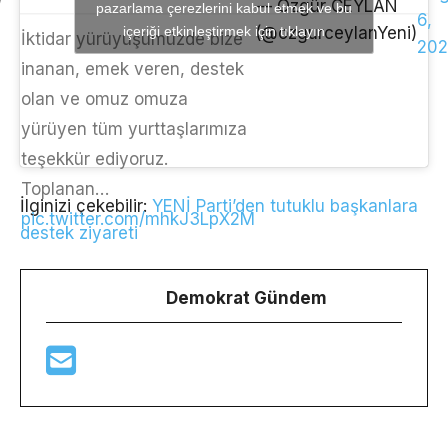
— Özgür CEYLAN
pazarlama çerezlerini kabul etmek ve bu
6,
içeriği etkinleştirmek için tıklayın
(@ozgurceylanYeni)
İktidar yürüyüşümüzde bize
202
inanan, emek veren, destek
olan ve omuz omuza
yürüyen tüm yurttaşlarımıza
teşekkür ediyoruz.
Toplanan…
İlginizi çekebilir:
YENİ Parti’den tutuklu başkanlara
pic.twitter.com/mhkJ3LpX2M
destek ziyareti
Demokrat Gündem