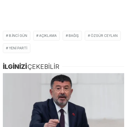
8.INCI GÜN
AÇIKLAMA
BAĞIŞ
ÖZGÜR CEYLAN
YENI PARTI
İLGİNİZİ
ÇEKEBİLİR