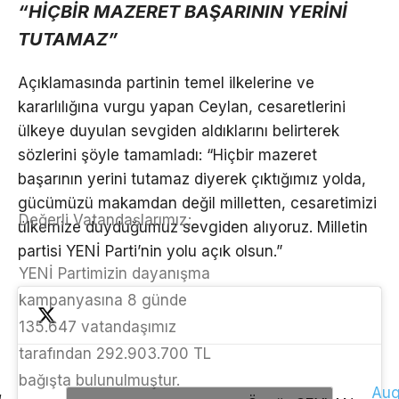
“HİÇBİR MAZERET BAŞARININ YERİNİ
TUTAMAZ”
Açıklamasında partinin temel ilkelerine ve
kararlılığına vurgu yapan Ceylan, cesaretlerini
ülkeye duyulan sevgiden aldıklarını belirterek
sözlerini şöyle tamamladı: “Hiçbir mazeret
başarının yerini tutamaz diyerek çıktığımız yolda,
gücümüzü makamdan değil milletten, cesaretimizi
Değerli Vatandaşlarımız;
ülkemize duyduğumuz sevgiden alıyoruz. Milletin
partisi YENİ Parti’nin yolu açık olsun.”
YENİ Partimizin dayanışma
kampanyasına 8 günde
135.647 vatandaşımız
tarafından 292.903.700 TL
bağışta bulunulmuştur.
Aug