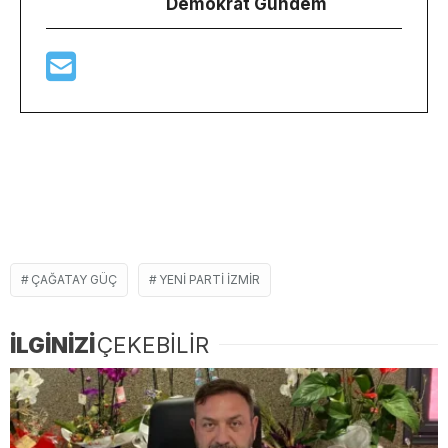
Demokrat Gündem
ÇAĞATAY GÜÇ
YENİ PARTI İZMIR
İLGİNİZİ
ÇEKEBİLİR