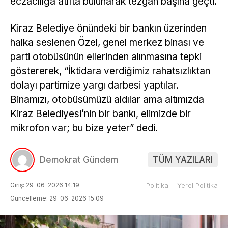
eczacılığa atıfta bulunarak tezgah başına geçti.
Kiraz Belediye önündeki bir bankın üzerinden
halka seslenen Özel, genel merkez binası ve
parti otobüsünün ellerinden alınmasına tepki
göstererek, “İktidara verdiğimiz rahatsızlıktan
dolayı partimize yargı darbesi yaptılar.
Binamızı, otobüsümüzü aldılar ama altımızda
Kiraz Belediyesi’nin bir bankı, elimizde bir
mikrofon var; bu bize yeter” dedi.
Demokrat Gündem
TÜM YAZILARI
Giriş: 29-06-2026 14:19
Politika
Yerel Politika
Güncelleme: 29-06-2026 15:09