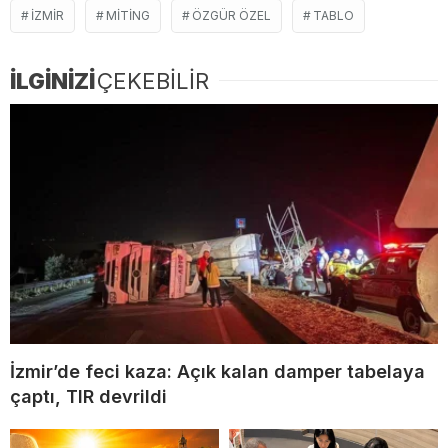
IZMIR
MITING
ÖZGÜR ÖZEL
TABLO
İLGİNİZİ
ÇEKEBİLİR
İzmir’de feci kaza: Açık kalan damper tabelaya
çaptı, TIR devrildi