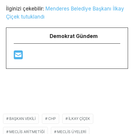
İlginizi çekebilir:
Menderes Belediye Başkanı İlkay
Çiçek tutuklandı
Demokrat Gündem
BAŞKAN VEKILI
CHP
ILKAY ÇIÇEK
MECLIS ARITMETIĞI
MECLIS ÜYELERI