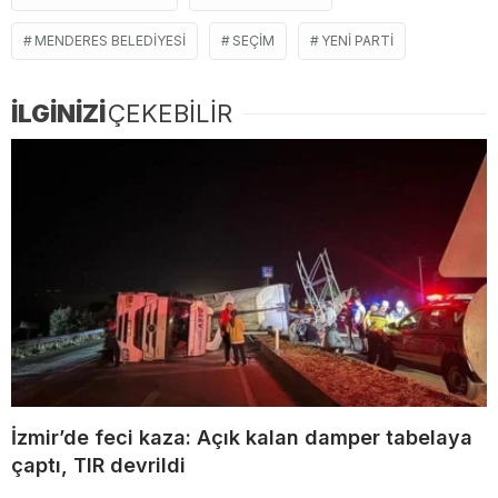
MENDERES BELEDIYESI
SEÇIM
YENI PARTI
İLGİNİZİ
ÇEKEBİLİR
İzmir’de feci kaza: Açık kalan damper tabelaya
çaptı, TIR devrildi