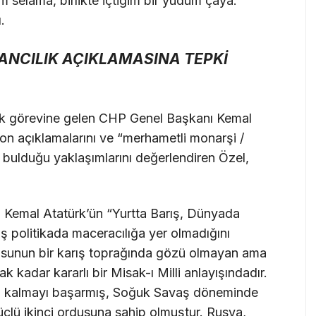
ğım selama, birlikte içtiğim bir yudum çaya.
.
NCILIK AÇIKLAMASINA TEPKİ
lık görevine gelen CHP Genel Başkanı Kemal
son açıklamalarını ve “merhametli monarşi /
 bulduğu yaklaşımlarını değerlendiren Özel,
 Kemal Atatürk’ün “Yurtta Barış, Dünyada
ış politikada maceracılığa yer olmadığını
şusunun bir karış toprağında gözü olmayan ama
kadar kararlı bir Misak-ı Milli anlayışındadır.
nda kalmayı başarmış, Soğuk Savaş döneminde
lü ikinci ordusuna sahip olmuştur. Rusya,