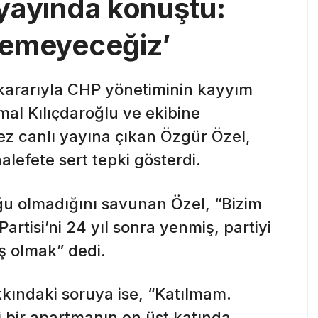
ı yayında konuştu:
 demeyeceğiz’
ararıyla CHP yönetiminin kayyım
mal Kılıçdaroğlu ve ekibine
ez canlı yayına çıkan Özgür Özel,
lefete sert tepki gösterdi.
ğu olmadığını savunan Özel, “Bizim
rtisi’ni 24 yıl sonra yenmiş, partiyi
ış olmak” dedi.
kkındaki soruya ise, “Katılmam.
i bir apartmanın en üst katında