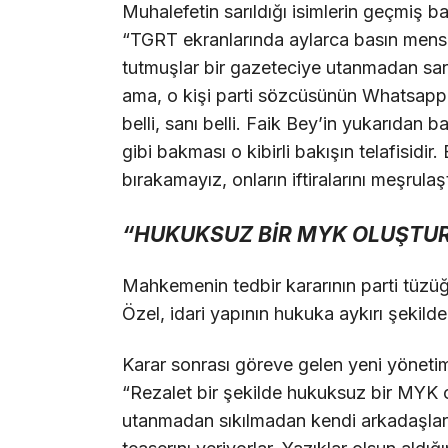
Muhalefetin sarıldığı isimlerin geçmiş b
“TGRT ekranlarında aylarca basın mensupla
tutmuşlar bir gazeteciye utanmadan sarı 
ama, o kişi parti sözcüsünün Whatsapp 
belli, sanı belli. Faik Bey’in yukarıdan b
gibi bakması o kibirli bakışın telafisidi
bırakamayız, onların iftiralarını meşrula
“HUKUKSUZ BİR MYK OLUŞTUR
Mahkemenin tedbir kararının parti tüzüğ
Özel, idari yapının hukuka aykırı şekild
Karar sonrası göreve gelen yeni yönetime
“Rezalet bir şekilde hukuksuz bir MYK 
utanmadan sıkılmadan kendi arkadaşları