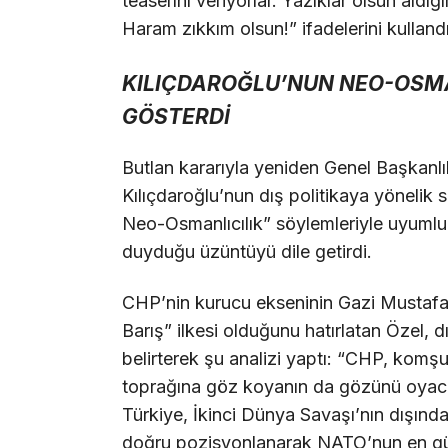
teaserını veriyorlar. Yazıklar olsun aldı
Haram zıkkım olsun!” ifadelerini kullandı
KILIÇDAROĞLU’NUN NEO-OSMA
GÖSTERDİ
Butlan kararıyla yeniden Genel Başkan
Kılıçdaroğlu’nun dış politikaya yönelik 
Neo-Osmanlıcılık” söylemleriyle uyumlu
duyduğu üzüntüyü dile getirdi.
CHP’nin kurucu ekseninin Gazi Mustafa
Barış” ilkesi olduğunu hatırlatan Özel, d
belirterek şu analizi yaptı: “CHP, kom
toprağına göz koyanın da gözünü oyacak 
Türkiye, İkinci Dünya Savaşı’nın dışı
doğru pozisyonlanarak NATO’nun en güç