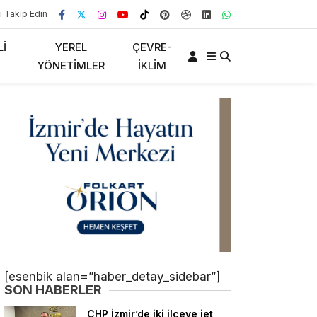
i Takip Edin
LI
YEREL
ÇEVRE-
YÖNETIMLER
İKLIM
[esenbik alan=”haber_detay_sidebar”]
SON HABERLER
CHP İzmir’de iki ilçeye jet