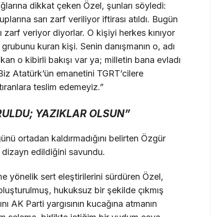
ağlarına dikkat çeken Özel, şunları söyledi:
rına sarı zarf veriliyor iftirası atıldı. Bugün
zarf veriyor diyorlar. O kişiyi herkes kınıyor
grubunu kuran kişi. Senin danışmanın o, adı
akan o kibirli bakışı var ya; milletin bana evladı
r. Biz Atatürk’ün emanetini TGRT’cilere
ştıranlara teslim edemeyiz.”
ULDU; YAZIKLAR OLSUN”
ünü ortadan kaldırmadığını belirten Özgür
e dizayn edildiğini savundu.
 yönelik sert eleştirilerini sürdüren Özel,
oluşturulmuş, hukuksuz bir şekilde çıkmış
nı AK Parti yargısının kucağına atmanın