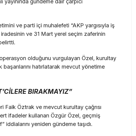
nlı yayınında gündeme dair çarpıcı
timini ve parti içi muhalefeti “AKP yargısıyla iş
iradesinin ve 31 Mart yerel seçim zaferinin
lirtti.
ir operasyon olduğunu vurgulayan Özel, kurultay
k başarılarını hatırlatarak mevcut yönetime
’CİLERE BIRAKMAYIZ”
 Faik Öztrak ve mevcut kurultay çağrısı
sert ifadeler kullanan Özgür Özel, geçmiş
f” iddialarını yeniden gündeme taşıdı.