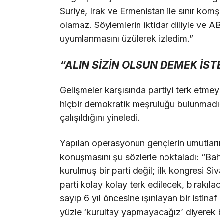
Suriye, Irak ve Ermenistan ile sınır komş
olamaz. Söylemlerin iktidar diliyle ve A
uyumlanmasını üzülerek izledim.”
“ALIN SİZİN OLSUN DEMEK İS
Gelişmeler karşısında partiyi terk etmey
hiçbir demokratik meşruluğu bulunmadığ
çalışıldığını yineledi.
Yapılan operasyonun gençlerin umutları
konuşmasını şu sözlerle noktaladı: “Bah
kurulmuş bir parti değil; ilk kongresi Si
parti kolay kolay terk edilecek, bırakılac
sayıp 6 yıl öncesine ışınlayan bir istina
yüzle ‘kurultay yapmayacağız’ diyerek b