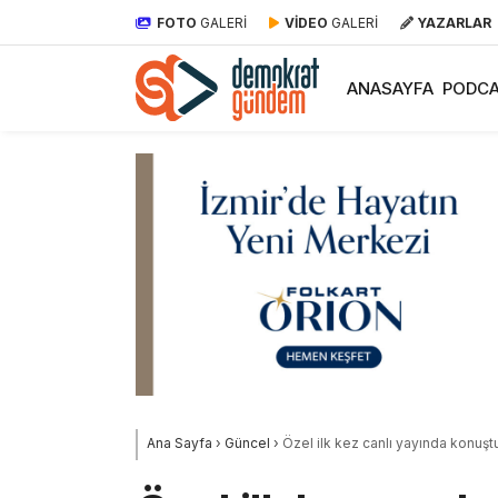
FOTO
GALERİ
VİDEO
GALERİ
YAZARLAR
ANASAYFA
PODCA
Ana Sayfa
›
Güncel
›
Özel ilk kez canlı yayında konuşt