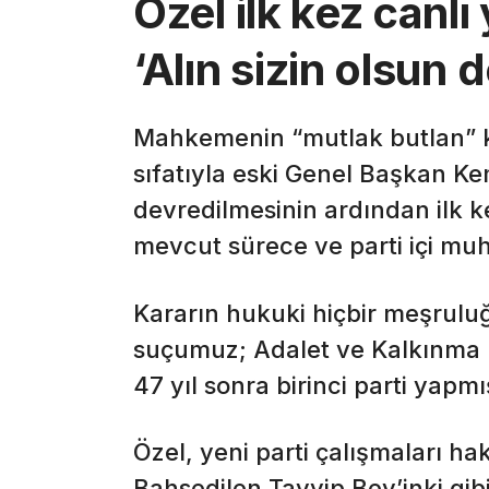
Özel ilk kez canl
‘Alın sizin olsun
Mahkemenin “mutlak butlan” k
sıfatıyla eski Genel Başkan Ke
devredilmesinin ardından ilk k
mevcut sürece ve parti içi muha
Kararın hukuki hiçbir meşrulu
suçumuz; Adalet ve Kalkınma Pa
47 yıl sonra birinci parti yapm
Özel, yeni parti çalışmaları ha
Bahsedilen Tayyip Bey’inki gib