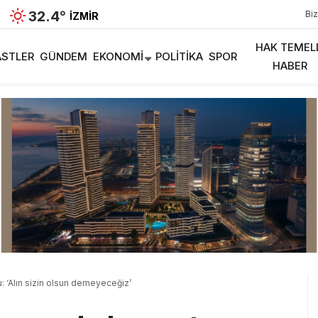
32.4
°
Biz
İZMIR
HAK TEMEL
STLER
GÜNDEM
EKONOMI
POLITIKA
SPOR
HABER
u: ‘Alın sizin olsun demeyeceğiz’