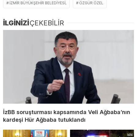
İZMIR BÜYÜKŞEHIR BELEDIYESI,
ÖZGÜR ÖZEL
İLGİNİZİ
ÇEKEBİLİR
İzBB soruşturması kapsamında Veli Ağbaba’nın
kardeşi Hür Ağbaba tutuklandı