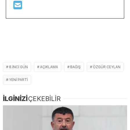
8.INCI GÜN
AÇIKLAMA
BAĞIŞ
ÖZGÜR CEYLAN
YENI PARTI
İLGİNİZİ
ÇEKEBİLİR