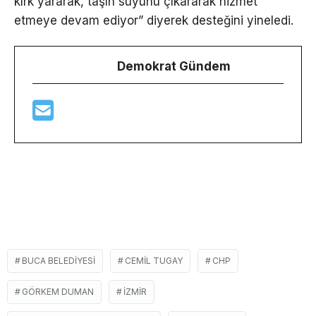
kırk yararak, taşın suyunu çıkararak hizmet
etmeye devam ediyor” diyerek desteğini yineledi.
Demokrat Gündem
BUCA BELEDIYESI
CEMIL TUGAY
CHP
GÖRKEM DUMAN
IZMIR