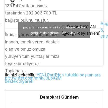
135.647 vatandaşımız
tarafından 292.903.700 TL
bağışta bulunulmuştur.
Aug
— Özgür CEYLAN
pazarlama çerezlerini kabul etmek ve bu
6,
içeriği etkinleştirmek için tıklayın
(@ozgurceylanYeni)
İktidar yürüyüşümüzde bize
202
inanan, emek veren, destek
olan ve omuz omuza
yürüyen tüm yurttaşlarımıza
teşekkür ediyoruz.
Toplanan…
İlginizi çekebilir:
YENİ Parti’den tutuklu başkanlara
pic.twitter.com/mhkJ3LpX2M
destek ziyareti
Demokrat Gündem