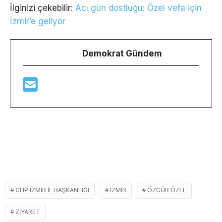
İlginizi çekebilir:
Acı gün dostluğu: Özel vefa için
İzmir’e geliyor
Demokrat Gündem
CHP IZMIR IL BAŞKANLIĞI
IZMIR
ÖZGÜR ÖZEL
ZIYARET