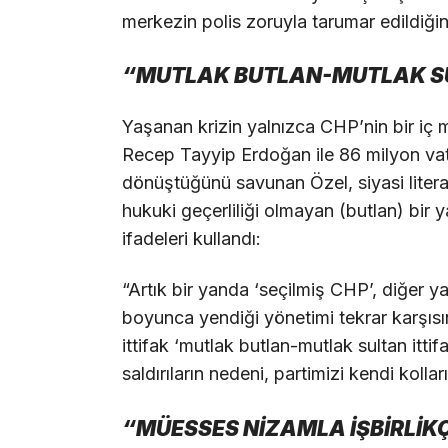
merkezin polis zoruyla tarumar edildiğini
“MUTLAK BUTLAN-MUTLAK SU
Yaşanan krizin yalnızca CHP’nin bir iç
Recep Tayyip Erdoğan ile 86 milyon va
dönüştüğünü savunan Özel, siyasi literat
hukuki geçerliliği olmayan (butlan) bir 
ifadeleri kullandı:
“Artık bir yanda ‘seçilmiş CHP’, diğer y
boyunca yendiği yönetimi tekrar karşıs
ittifak ‘mutlak butlan-mutlak sultan ittifa
saldırıların nedeni, partimizi kendi kollar
“MÜESSES NİZAMLA İŞBİRLİK