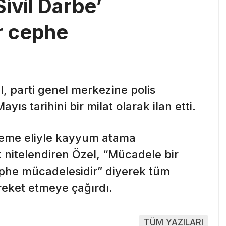
ivil Darbe’
ir cephe
 parti genel merkezine polis
Mayıs tarihini bir milat olarak ilan etti.
keme eliyle kayyum atama
ak nitelendiren Özel, “Mücadele bir
ephe mücadelesidir” diyerek tüm
reket etmeye çağırdı.
TÜM YAZILARI