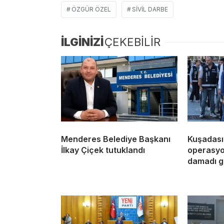
ÖZGÜR ÖZEL
SIVIL DARBE
İLGİNİZİ
ÇEKEBİLİR
Menderes Belediye Başkanı
Kuşadası
İlkay Çiçek tutuklandı
operasyon
damadı g