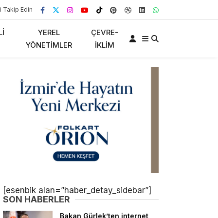
i Takip Edin
LI
YEREL
ÇEVRE-
YÖNETIMLER
İKLIM
[esenbik alan=”haber_detay_sidebar”]
SON HABERLER
Bakan Gürlek’ten internet