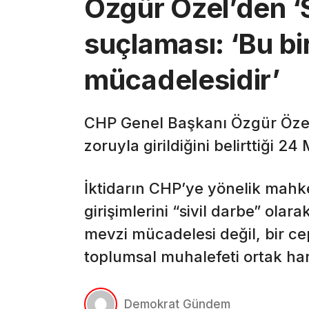
Özgür Özel’den ‘S
suçlaması: ‘Bu b
mücadelesidir’
CHP Genel Başkanı Özgür Özel,
zoruyla girildiğini belirttiği 24 
İktidarın CHP’ye yönelik mah
girişimlerini “sivil darbe” olar
mevzi mücadelesi değil, bir c
toplumsal muhalefeti ortak ha
Demokrat Gündem