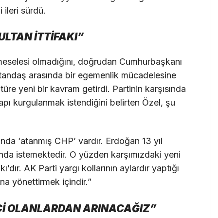
 ileri sürdü.
LTAN İTTİFAKI”
 meselesi olmadığını, doğrudan Cumhurbaşkanı
tandaş arasında bir egemenlik mücadelesine
üre yeni bir kavram getirdi. Partinin karşısında
yapı kurgulanmak istendiğini belirten Özel, şu
anda ‘atanmış CHP’ vardır. Erdoğan 13 yıl
ında istemektedir. O yüzden karşımızdaki yeni
kı’dır. AK Parti yargı kollarının aylardır yaptığı
ına yönettirmek içindir.”
Çİ OLANLARDAN ARINACAĞIZ”