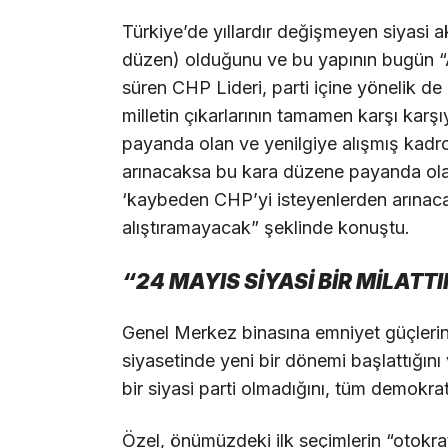
Türkiye’de yıllardır değişmeyen siyasi 
düzen) olduğunu ve bu yapının bugün “AK
süren CHP Lideri, parti içine yönelik de 
milletin çıkarlarının tamamen karşı karş
payanda olan ve yenilgiye alışmış kadrol
arınacaksa bu kara düzene payanda ola
‘kaybeden CHP’yi isteyenlerden arınacak
alıştıramayacak” şeklinde konuştu.
“24 MAYIS SİYASİ BİR MİLATTI
Genel Merkez binasına emniyet güçlerince
siyasetinde yeni bir dönemi başlattığın
bir siyasi parti olmadığını, tüm demokra
Özel, önümüzdeki ilk seçimlerin “otokra