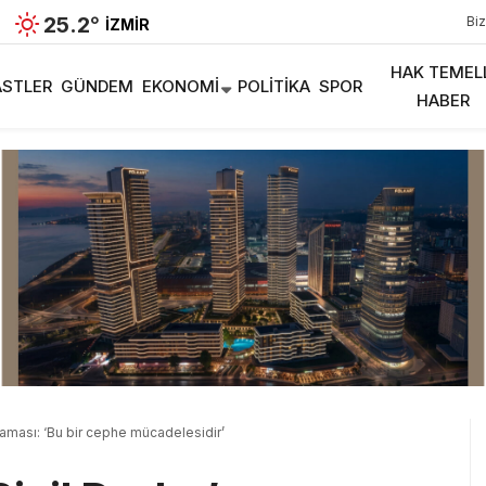
25.2
°
Biz
İZMIR
HAK TEMEL
STLER
GÜNDEM
EKONOMI
POLITIKA
SPOR
HABER
laması: ‘Bu bir cephe mücadelesidir’