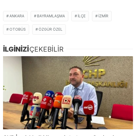
ANKARA
BAYRAMLAŞMA
ILÇE
İZMIR
OTOBÜS
ÖZGÜR ÖZEL
İLGİNİZİ
ÇEKEBİLİR