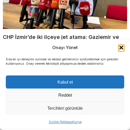
CHP İzmir’de iki ilçeye jet atama: Gaziemir ve
Karşıyaka o isimlere emanet
Onayı Yönet
Size en iyi deneyimi sunmak ve reklam gelirlerimizi sürdürebilmek için çerezleri
kullanıyoruz. Onay vererek teknolojik altyapımıza destek olabilirsiniz.
Kabul et
Reddet
YENİ Parti’den tutuklu
Dijital kumpas iddiası: Deniz
başkanlara destek ziyareti
Yücel de savcılığa gidiyor
Tercihleri görüntüle
Gizlilik Politikası
Künye