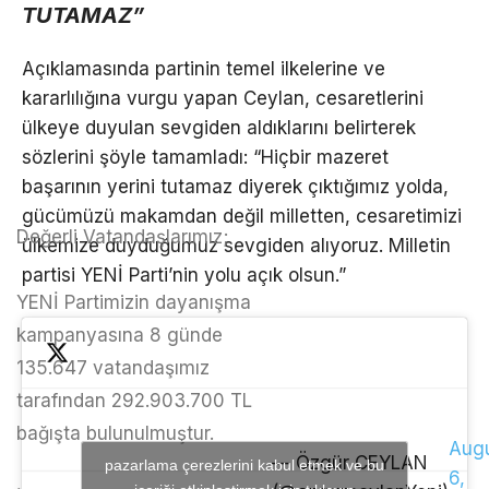
TUTAMAZ”
Açıklamasında partinin temel ilkelerine ve
kararlılığına vurgu yapan Ceylan, cesaretlerini
ülkeye duyulan sevgiden aldıklarını belirterek
sözlerini şöyle tamamladı: “Hiçbir mazeret
başarının yerini tutamaz diyerek çıktığımız yolda,
gücümüzü makamdan değil milletten, cesaretimizi
Değerli Vatandaşlarımız;
ülkemize duyduğumuz sevgiden alıyoruz. Milletin
partisi YENİ Parti’nin yolu açık olsun.”
YENİ Partimizin dayanışma
kampanyasına 8 günde
135.647 vatandaşımız
tarafından 292.903.700 TL
bağışta bulunulmuştur.
Aug
— Özgür CEYLAN
pazarlama çerezlerini kabul etmek ve bu
6,