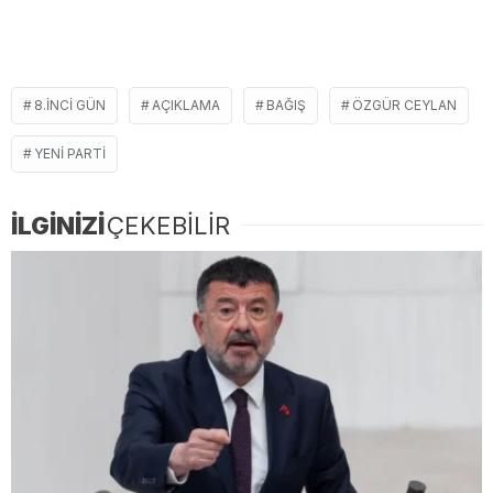
8.INCI GÜN
AÇIKLAMA
BAĞIŞ
ÖZGÜR CEYLAN
YENI PARTI
İLGİNİZİ
ÇEKEBİLİR