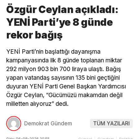
Özgür Ceylan açıkladı:
YENİ Parti’ye 8 günde
rekor bağış
YENİ Parti’nin başlattığı dayanışma
kampanyasında ilk 8 günde toplanan miktar
292 milyon 903 bin 700 liraya ulaştı. Bağış
yapan vatandaş sayısının 135 bini geçtiğini
duyuran YENİ Parti Genel Başkan Yardımcısı
Özgür Ceylan, “Gücümüzü makamdan değil
milletten alıyoruz” dedi.
Demokrat Gündem
TÜM YAZILARI
Giriş: 06-08-2026 20:55
Güncel
Gündem
Politika