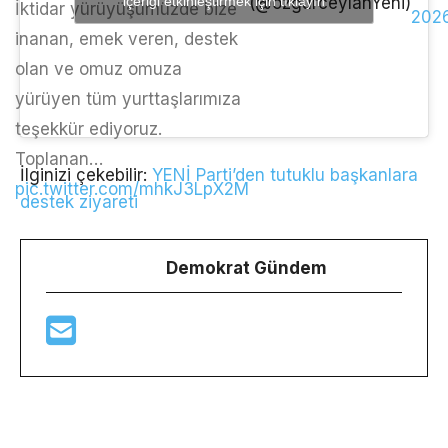
içeriği etkinleştirmek için tıklayın
(@ozgurceylanYeni)
İktidar yürüyüşümüzde bize
202
inanan, emek veren, destek
olan ve omuz omuza
yürüyen tüm yurttaşlarımıza
teşekkür ediyoruz.
Toplanan…
İlginizi çekebilir:
YENİ Parti’den tutuklu başkanlara
pic.twitter.com/mhkJ3LpX2M
destek ziyareti
Demokrat Gündem