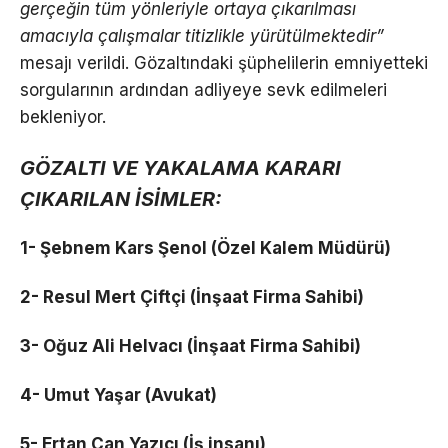
gerçeğin tüm yönleriyle ortaya çıkarılması
amacıyla çalışmalar titizlikle yürütülmektedir”
mesajı verildi. Gözaltındaki şüphelilerin emniyetteki
sorgularının ardından adliyeye sevk edilmeleri
bekleniyor.
GÖZALTI VE YAKALAMA KARARI
ÇIKARILAN İSİMLER:
1- Şebnem Kars Şenol (Özel Kalem Müdürü)
2- Resul Mert Çiftçi (İnşaat Firma Sahibi)
3- Oğuz Ali Helvacı (İnşaat Firma Sahibi)
4- Umut Yaşar (Avukat)
5- Ertan Can Yazıcı (İş insanı)