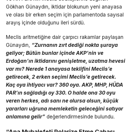
Gökhan Günaydın, iktidar blokunun yeni anayasa
ve olası bir erken seçim için parlamentoda sayısal
arayış içinde olduğunu ileri sürdü.
Meclis aritmetiğine dair çarpıcı rakamlar paylaşan
Günaydın,
“Zurnanın zırt dediği nokta şuraya
geliyor; Bütün bunlar içinde AKP’nin ve
Erdoğan’ın iktidarını genişletme, uzatma hevesi
var mı? Nerede 1 anayasa teklifini Meclis’e
getirecek, 2 erken seçimi Meclis’e getirecek.
Kaç oya ihtiyacı var? 360 oya. AKP, MHP, HÜDA
PAR’ın sağladığı oy 330. O halde ona 30 oyu
veren herkes, adı sanı ne olursa olsun, küçük
yararları uğruna memleketin geleceğini satıyor
anlamına gelir”
değerlendirmesinde bulundu.
“Ana Muhalefeti Polarize Etme Çabası