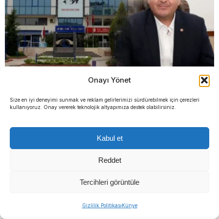
Onayı Yönet
İlkay Çiçek görevden uzaklaştırıldı: İçişleri
Size en iyi deneyimi sunmak ve reklam gelirlerimizi sürdürebilmek için çerezleri
kullanıyoruz. Onay vererek teknolojik altyapımıza destek olabilirsiniz.
Bakanlığı kararı açıkladı
Kabul et
Reddet
Tercihleri görüntüle
Sıradaki Haber
’30’dan fazla belediye
Menderes Belediyesi’nde
Gizlilik Politikası
Künye
Menderes Belediyesi’nde başkanvekili kim olacak?
başkanı AK Parti’ye
başkanvekili kim olacak?