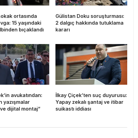
sokak ortasında
Gülistan Doku soruşturması:
avga: 15 yaşındaki
2 dalgıç hakkında tutuklama
lbinden bıçaklandı
kararı
ek’in avukatından:
İlkay Çiçek’ten suç duyurusu:
an yazışmalar
Yapay zekalı şantaj ve itibar
ve dijital montaj”
suikastı iddiası