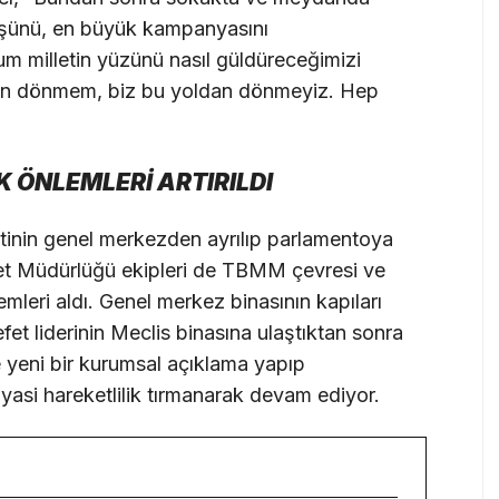
yüşünü, en büyük kampanyasını
m milletin yüzünü nasıl güldüreceğimizi
an dönmem, biz bu yoldan dönmeyiz. Hep
 ÖNLEMLERİ ARTIRILDI
inin genel merkezden ayrılıp parlamentoya
yet Müdürlüğü ekipleri de TBMM çevresi ve
mleri aldı. Genel merkez binasının kapıları
et liderinin Meclis binasına ulaştıktan sonra
yeni bir kurumsal açıklama yapıp
asi hareketlilik tırmanarak devam ediyor.