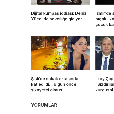
Dijital kumpas iddiası: Deniz
İzmir’de 
Yücel de savcılığa gidiyor
bıçaklı k
çocuk ka
Şişli’de sokak ortasında
İlkay Çiç
katledildi… 9 gün önce
“Sızdırıl
şikayetçi olmuş!
kurgusal 
YORUMLAR