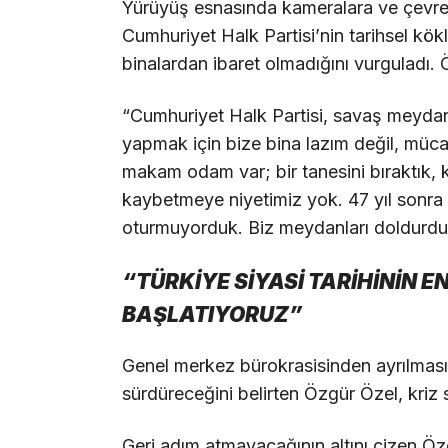
Yürüyüş esnasında kameralara ve çevres
Cumhuriyet Halk Partisi’nin tarihsel kök
binalardan ibaret olmadığını vurguladı. 
“Cumhuriyet Halk Partisi, savaş meydanl
yapmak için bize bina lazım değil, müc
makam odam var; bir tanesini bıraktık,
kaybetmeye niyetimiz yok. 47 yıl sonra p
oturmuyorduk. Biz meydanları doldurduk
“TÜRKİYE SİYASİ TARİHİNİN 
BAŞLATIYORUZ”
Genel merkez bürokrasisinden ayrılması
sürdüreceğini belirten Özgür Özel, kriz 
Geri adım atmayacağının altını çizen 