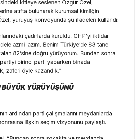
indeki kitleye seslenen Özgür Özel,
lerine atıfta bulunarak kurumsal kimliğin
Özel, yürüyüş konvoyunda şu ifadeleri kullandı:
arındaki çadırlarda kuruldu. CHP’yi iktidar
adele azmi lazım. Benim Türkiye’de 83 tane
 kalan 82’sine doğru yürüyorum. Bundan sonra
artiyi birinci parti yaparken binada
, zaferi öyle kazandık.”
EN BÜYÜK YÜRÜYÜŞÜNÜ
nın ardından parti çalışmalarını meydanlarda
sonrasına ilişkin seçim vizyonunu paylaştı.
Özel, “Bundan sonra sokakta ve meydanda