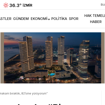
36.3
°
Biz
İZMIR
HAK TEMEL
STLER
GÜNDEM
EKONOMI
POLITIKA
SPOR
HABER
makam bıraktık, 82’sine yürüyorum”