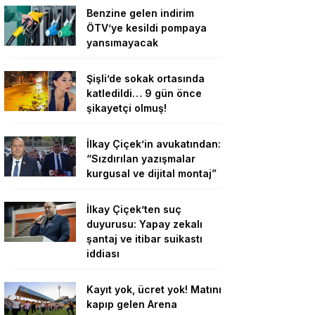
Benzine gelen indirim
ÖTV’ye kesildi pompaya
yansımayacak
Şişli’de sokak ortasında
katledildi… 9 gün önce
şikayetçi olmuş!
İlkay Çiçek’in avukatından:
“Sızdırılan yazışmalar
kurgusal ve dijital montaj”
İlkay Çiçek’ten suç
duyurusu: Yapay zekalı
şantaj ve itibar suikastı
iddiası
Kayıt yok, ücret yok! Matını
kapıp gelen Arena