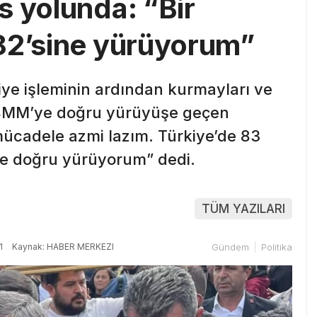
s yolunda: “Bir
82’sine yürüyorum”
iye işleminin ardından kurmayları ve
e TBMM’ye doğru yürüyüşe geçen
mücadele azmi lazım. Türkiye’de 83
e doğru yürüyorum” dedi.
TÜM YAZILARI
1
Kaynak: HABER MERKEZI
Gündem
Politika