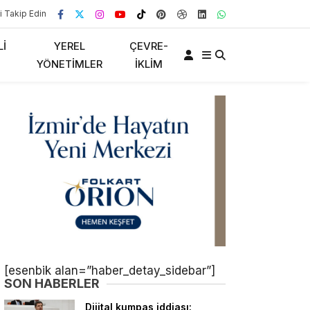
i Takip Edin
LI
YEREL
ÇEVRE-
YÖNETIMLER
İKLIM
[esenbik alan=”haber_detay_sidebar”]
SON HABERLER
Dijital kumpas iddiası: