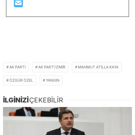
AK PARTI
AK PARTI IZMIR
MAHMUT ATILLA KAYA
ÖZGÜR ÖZEL
YANGIN
İLGİNİZİ
ÇEKEBİLİR