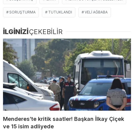
SORUŞTURMA
TUTUKLANDI
VELI AĞBABA
İLGİNİZİ
ÇEKEBİLİR
Menderes’te kritik saatler! Başkan İlkay Çiçek
ve 15 isim adliyede