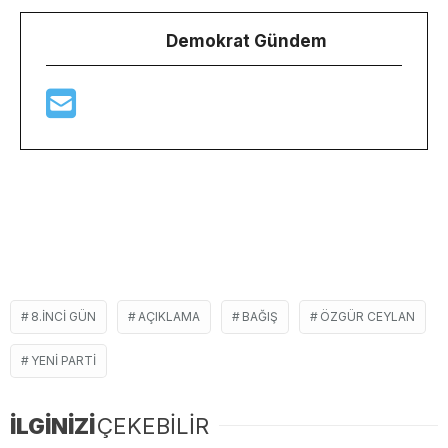
Demokrat Gündem
8.INCI GÜN
AÇIKLAMA
BAĞIŞ
ÖZGÜR CEYLAN
YENI PARTI
İLGİNİZİ
ÇEKEBİLİR