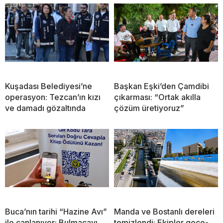
Kuşadası Belediyesi’ne
Başkan Eşki’den Çamdibi
operasyon: Tezcan’ın kızı
çıkarması: “Ortak akılla
ve damadı gözaltında
çözüm üretiyoruz”
Buca’nın tarihi “Hazine Avı”
Manda ve Bostanlı dereleri
ile canlanıyor: Bulmacayı
temizlendi: Ekipler gece-