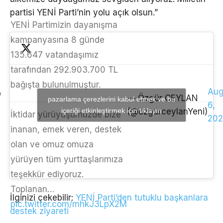
partisi YENİ Parti’nin yolu açık olsun.”
YENİ Partimizin dayanışma
kampanyasına 8 günde
135.647 vatandaşımız
tarafından 292.903.700 TL
bağışta bulunulmuştur.
Aug
— Özgür CEYLAN
pazarlama çerezlerini kabul etmek ve bu
6,
içeriği etkinleştirmek için tıklayın
(@ozgurceylanYeni)
İktidar yürüyüşümüzde bize
202
inanan, emek veren, destek
olan ve omuz omuza
yürüyen tüm yurttaşlarımıza
teşekkür ediyoruz.
Toplanan…
İlginizi çekebilir:
YENİ Parti’den tutuklu başkanlara
pic.twitter.com/mhkJ3LpX2M
destek ziyareti