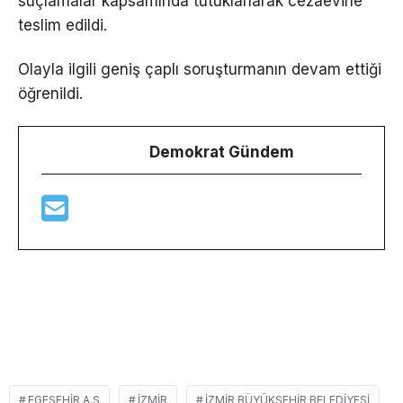
suçlamalar kapsamında tutuklanarak cezaevine
teslim edildi.
Olayla ilgili geniş çaplı soruşturmanın devam ettiği
öğrenildi.
Demokrat Gündem
EGEŞEHIR A.Ş
İZMIR
İZMIR BÜYÜKŞEHIR BELEDIYESI