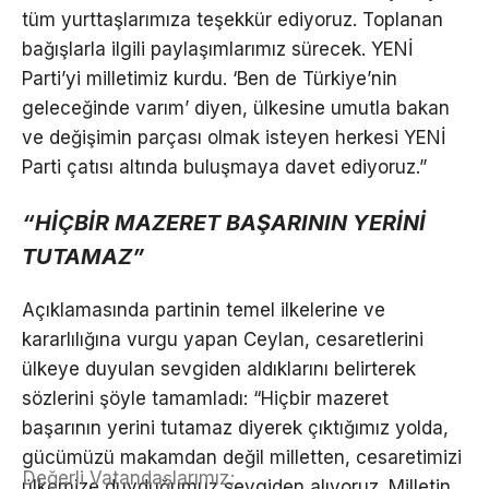
tüm yurttaşlarımıza teşekkür ediyoruz. Toplanan
bağışlarla ilgili paylaşımlarımız sürecek. YENİ
Parti’yi milletimiz kurdu. ‘Ben de Türkiye’nin
geleceğinde varım’ diyen, ülkesine umutla bakan
ve değişimin parçası olmak isteyen herkesi YENİ
Parti çatısı altında buluşmaya davet ediyoruz.”
“HİÇBİR MAZERET BAŞARININ YERİNİ
TUTAMAZ”
Açıklamasında partinin temel ilkelerine ve
kararlılığına vurgu yapan Ceylan, cesaretlerini
ülkeye duyulan sevgiden aldıklarını belirterek
sözlerini şöyle tamamladı: “Hiçbir mazeret
başarının yerini tutamaz diyerek çıktığımız yolda,
gücümüzü makamdan değil milletten, cesaretimizi
Değerli Vatandaşlarımız;
ülkemize duyduğumuz sevgiden alıyoruz. Milletin