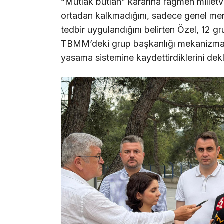
“Mutlak butlan” kararına rağmen milletvek
ortadan kalkmadığını, sadece genel merk
tedbir uygulandığını belirten Özel, 12 g
TBMM’deki grup başkanlığı mekanizmas
yasama sistemine kaydettirdiklerini dekla