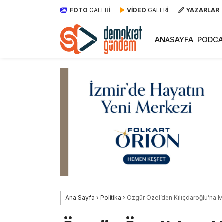
FOTO
GALERİ
VİDEO
GALERİ
YAZARLAR
ANASAYFA
PODCA
Ana Sayfa
›
Politika
›
Özgür Özel’den Kılıçdaroğlu’na Me