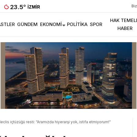
23.5
°
Biz
İZMIR
HAK TEMEL
STLER
GÜNDEM
EKONOMI
POLITIKA
SPOR
HABER
clis içtüzüğü resti: “Aramızda hiyerarşi yok, istifa etmiyorum!”