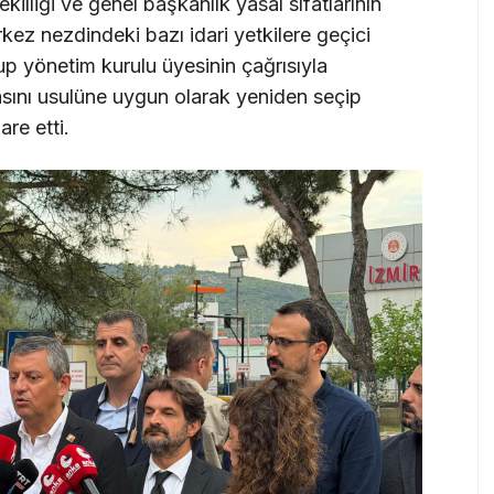
illiği ve genel başkanlık yasal sıfatlarının
ez nezdindeki bazı idari yetkilere geçici
rup yönetim kurulu üyesinin çağrısıyla
ını usulüne uygun olarak yeniden seçip
re etti.