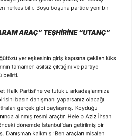
 herkes bilir. Boşu boşuna partide yeni bir
ARAM ARAÇ” TEŞHİRİNE “UTANÇ”
tözü yerleşkesinin giriş kapısına çekilen lüks
rının tamamen asılsız çıktığını ve partiye
belirti.
yet Halk Partisi’ne ve tutuklu arkadaşlarımıza
birisini basın danışmanı yaparsanız olacağı
ftiraları gerçek gibi paylaşmış. Koyduğu
ında alınmış resmi araçtır. Hele o Aziz İhsan
nceki dönemde İstanbul’dan getirilmiş bir
mış. Danışman kalkmış ‘Ben araçları misalen