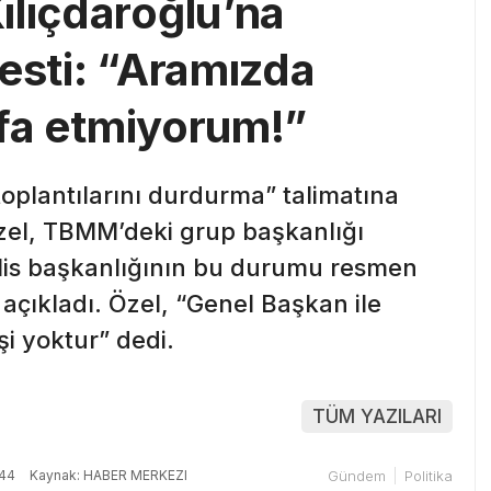
ılıçdaroğlu’na
esti: “Aramızda
tifa etmiyorum!”
oplantılarını durdurma” talimatına
zel, TBMM’deki grup başkanlığı
eclis başkanlığının bu durumu resmen
i açıkladı. Özel, “Genel Başkan ile
i yoktur” dedi.
TÜM YAZILARI
:44
Kaynak: HABER MERKEZI
Gündem
Politika