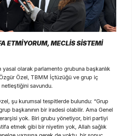
FA ETMİYORUM, MECLİS SİSTEMİ
çin yasal olarak parlamento grubuna başkanlık
n Özgür Özel, TBMM İçtüzüğü ve grup iç
netleştiğini savundu.
n Özel, şu kurumsal tespitlerde bulundu: “Grup
 grup başkanının bir iradesi olabilir. Ama Genel
arşisi yok. Biri grubu yönetiyor, biri partiyi
ifa etmek gibi bir niyetim yok, Allah sağlık
nelge yazısına gerek de yoktu, bir sonuç