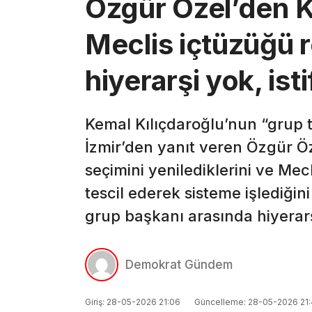
Özgür Özel’den K
Meclis içtüzüğü r
hiyerarşi yok, is
Kemal Kılıçdaroğlu’nun “grup t
İzmir’den yanıt veren Özgür Ö
seçimini yenilediklerini ve M
tescil ederek sisteme işlediğin
grup başkanı arasında hiyerarş
Demokrat Gündem
Giriş: 28-05-2026 21:06
Güncelleme: 28-05-2026 21