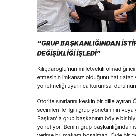
“GRUP BAŞKANLIĞINDAN İSTİ
DEĞİŞİKLİĞİ İŞLEDİ”
Kılıçdaroğlu’nun milletvekili olmadığı i
etmesinin imkansız olduğunu hatırlata
yönetmeliği uyarınca kurumsal durumun 
Otorite sınırlarını keskin bir dille ayıra
seçimleri ile ilgili grup yönetiminin veya
Başkan’la grup başkanının böyle bir hiyer
yönetiyor. Benim grup başkanlığından ist
verirse bu makam boşalmaz. Öyle bir ge