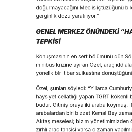
doğurmayacağını Meclis içtüzüğünü bilen
gerginlik dozu yaratılıyor.”
GENEL MERKEZ ÖNÜNDEKİ “H
TEPKİSİ
Konuşmasının en sert bölümünü dün Söğü
minibüs krizine ayıran Özel, araç iddiala
yönelik bir itibar suikastına dönüştüğünü 
Özel, şunları söyledi: “Yıllarca Cumhuri
haysiyet cellatlığı yapan TGRT kökenli 
budur. Gitmiş oraya iki araba koymuş, i
arabalardan biri bizzat Kemal Bey zaman
Aktaş meselesi; bizim yönetimimizden ö
zırhlı araç tahsisi varsa o zaman yapıl