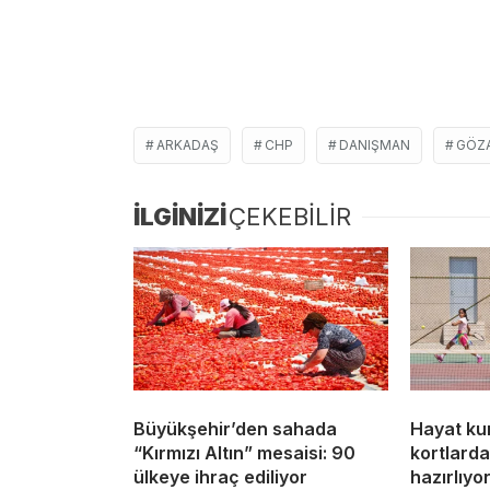
ARKADAŞ
CHP
DANIŞMAN
GÖZA
İLGİNİZİ
ÇEKEBİLİR
Büyükşehir’den sahada
Hayat kur
“Kırmızı Altın” mesaisi: 90
kortlard
ülkeye ihraç ediliyor
hazırlıyo