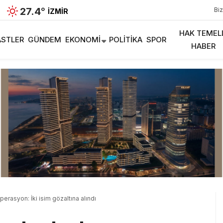
27.4
°
Biz
İZMIR
HAK TEMEL
STLER
GÜNDEM
EKONOMI
POLITIKA
SPOR
HABER
perasyon: İki isim gözaltına alındı