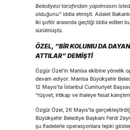
Belediyesi tarafından yapılmasını iste
olduğunu”
iddia etmişti. Adalet Bakanlı
iki şoför arasında geçtiği iddia edilen b
sürülmüştü.
ÖZEL, “BİR KOLUMU DA DAYAN
ATTILAR” DEMİŞTİ
Özgür Özel’in Manisa ekibine yönelik o
devam ediyor. Manisa Büyükşehir Bel
12 Mayıs’ta İstanbul Cumhuriyet Başsavc
“rüşvet, irtikap ve ihaleye fesat karışt
Özgür Özel, 26 Mayıs’ta gerçekleştirdi
Büyükşehir Belediye Başkanı Ferdi Zeyr
şu ifadelerle operasyonlara tepki göster