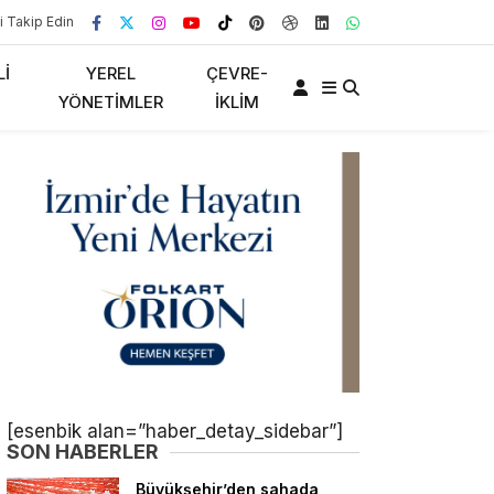
i Takip Edin
LI
YEREL
ÇEVRE-
YÖNETIMLER
İKLIM
[esenbik alan=”haber_detay_sidebar”]
SON HABERLER
Büyükşehir’den sahada