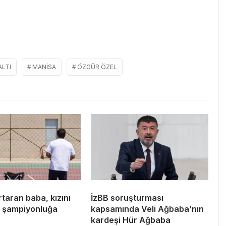
LTI
MANISA
ÖZGÜR ÖZEL
taran baba, kızını
İzBB soruşturması
a şampiyonluğa
kapsamında Veli Ağbaba’nın
r
kardeşi Hür Ağbaba