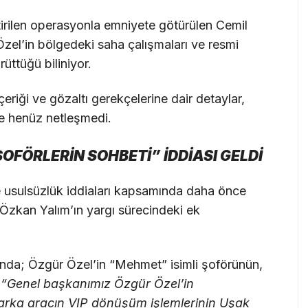
irilen operasyonla emniyete götürülen Cemil
Özel’in bölgedeki saha çalışmaları ve resmi
rüttüğü biliniyor.
eriği ve gözaltı gerekçelerine dair detaylar,
le henüz netleşmedi.
OFÖRLERİN SOHBETİ” İDDİASI GELDİ
e usulsüzlük iddiaları kapsamında daha önce
Özkan Yalım’ın yargı sürecindeki ek
da; Özgür Özel’in “Mehmet” isimli şoförünün,
,
“Genel başkanımız Özgür Özel’in
arka aracın VIP dönüşüm işlemlerinin Uşak