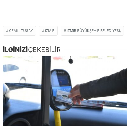
CEMIL TUGAY
İZMIR
İZMIR BÜYÜKŞEHIR BELEDIYESI,
İLGİNİZİ
ÇEKEBİLİR