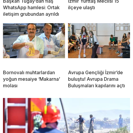
Başkan Tugay’dan flaş
İzmir Yurttaş Meclisi 15
WhatsApp hamlesi: Ortak
ilçeye ulaştı
iletişim grubundan ayrıldı
Bornovalı muhtarlardan
Avrupa Gençliği İzmir’de
yoğun mesaiye ‘Makarna’
buluştu! Avrupa Drama
molası
Buluşmaları kapılarını açtı