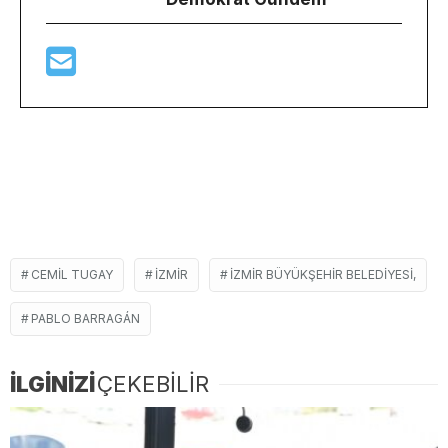
CEMIL TUGAY
İZMIR
İZMIR BÜYÜKŞEHIR BELEDIYESI,
PABLO BARRAGÁN
İLGİNİZİ
ÇEKEBİLİR