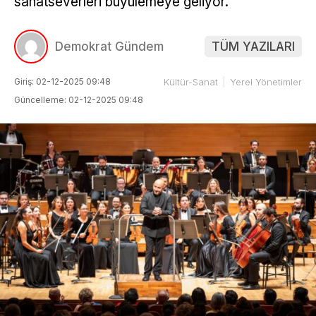
sanatseverleri büyülemeye geliyor.
Demokrat Gündem
TÜM YAZILARI
Giriş: 02-12-2025 09:48
Kültür-Sanat
Yerel Yönetimler
Güncelleme: 02-12-2025 09:48