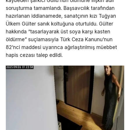
kaybeden şarkıcı Güllü’nün ölümüne ilişkin adli
soruşturma tamamlandı. Başsavcılık tarafından
hazırlanan iddianamede, sanatçının kızı Tuğyan
Ülkem Gülter sanık koltuğuna oturtuldu. Gülter
hakkında “tasarlayarak üst soya karşı kasten
öldürme” suçlamasıyla Türk Ceza Kanunu’nun
82’nci maddesi uyarınca ağırlaştırılmış müebbet
hapis cezası talep edildi.