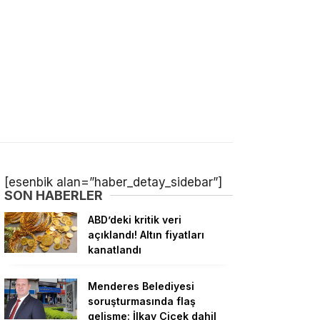
[esenbik alan=”haber_detay_sidebar”]
SON HABERLER
ABD’deki kritik veri
açıklandı! Altın fiyatları
kanatlandı
Menderes Belediyesi
soruşturmasında flaş
gelişme: İlkay Çiçek dahil