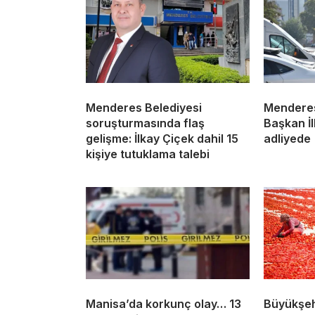
Menderes Belediyesi
Menderes’
soruşturmasında flaş
Başkan İl
gelişme: İlkay Çiçek dahil 15
adliyede
kişiye tutuklama talebi
Manisa’da korkunç olay… 13
Büyükşeh