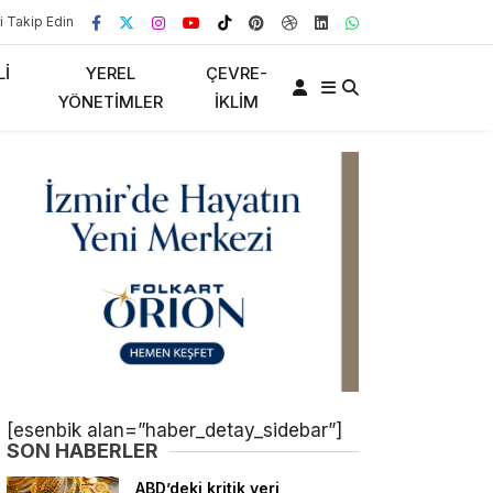
i Takip Edin
LI
YEREL
ÇEVRE-
YÖNETIMLER
İKLIM
[esenbik alan=”haber_detay_sidebar”]
SON HABERLER
ABD’deki kritik veri