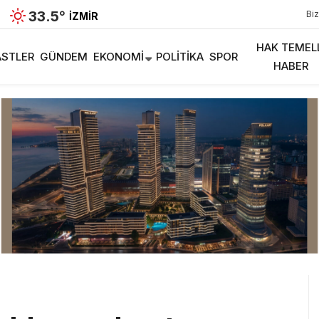
33.5
°
Biz
İZMIR
HAK TEMEL
STLER
GÜNDEM
EKONOMI
POLITIKA
SPOR
HABER