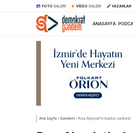
FOTO
GALERİ
VİDEO
GALERİ
YAZARLAR
ANASAYFA
PODCA
Ana Sayfa
›
Gündem
›
Rıza Akpolat’ın baldızı serbest