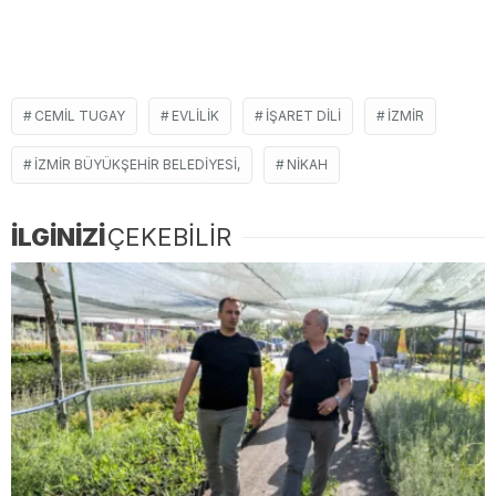
CEMIL TUGAY
EVLILIK
IŞARET DILI
İZMIR
İZMIR BÜYÜKŞEHIR BELEDIYESI,
NIKAH
İLGİNİZİ
ÇEKEBİLİR