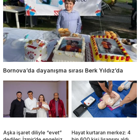
Bornova’da dayanışma sırası Berk Yıldız’da
Aşka işaret diliyle “evet”
Hayat kurtaran merkez: 4
dediler: İzmir’de engelsiz
bin 600 kişi lisansını aldı