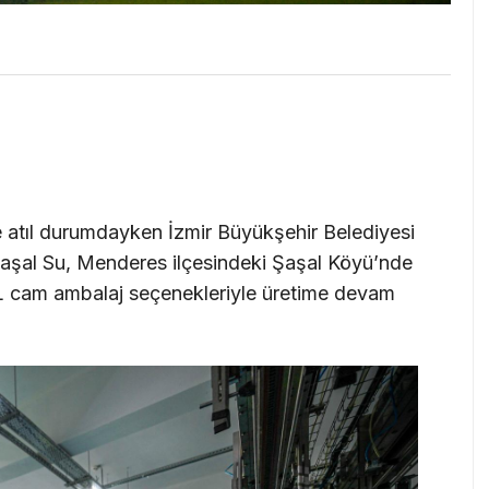
ve atıl durumdayken İzmir Büyükşehir Belediyesi
Şaşal Su, Menderes ilçesindeki Şaşal Köyü’nde
5 L cam ambalaj seçenekleriyle üretime devam