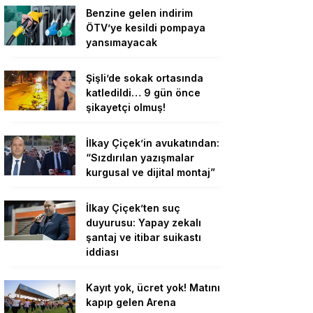
Benzine gelen indirim
ÖTV’ye kesildi pompaya
yansımayacak
Şişli’de sokak ortasında
katledildi… 9 gün önce
şikayetçi olmuş!
İlkay Çiçek’in avukatından:
“Sızdırılan yazışmalar
kurgusal ve dijital montaj”
İlkay Çiçek’ten suç
duyurusu: Yapay zekalı
şantaj ve itibar suikastı
iddiası
Kayıt yok, ücret yok! Matını
kapıp gelen Arena