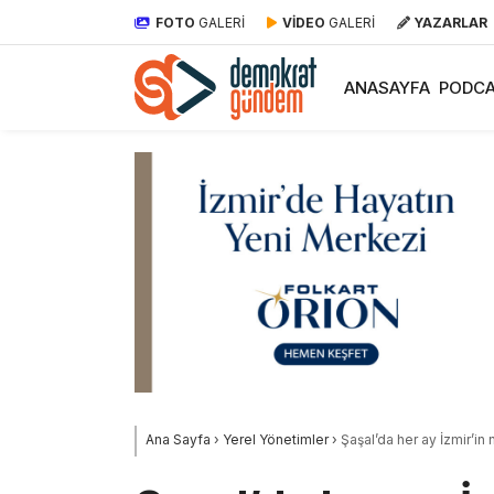
FOTO
GALERİ
VİDEO
GALERİ
YAZARLAR
ANASAYFA
PODCA
Ana Sayfa
›
Yerel Yönetimler
›
Şaşal’da her ay İzmir’in