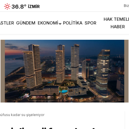
36.8
°
Biz
İZMIR
HAK TEMEL
STLER
GÜNDEM
EKONOMI
POLITIKA
SPOR
HABER
 nüfusu kadar su şişeleniyor