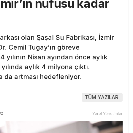
zmir’in nüfusu kadar
arkası olan Şaşal Su Fabrikası, İzmir
r. Cemil Tugay’ın göreve
4 yılının Nisan ayından önce aylık
yılında aylık 4 milyona çıktı.
a da artması hedefleniyor.
TÜM YAZILARI
32
Yerel Yönetimler