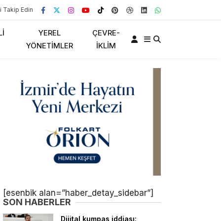
i Takip Edin
LI
YEREL
ÇEVRE-
YÖNETIMLER
İKLIM
[esenbik alan=”haber_detay_sidebar”]
SON HABERLER
Dijital kumpas iddiası: