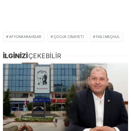
AFYONKARAHISAR
ÇOCUK CINAYETI
FAILI MEÇHUL
İLGİNİZİ
ÇEKEBİLİR