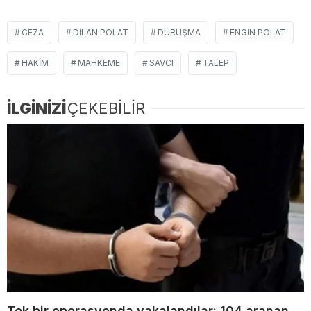
CEZA
DILAN POLAT
DURUŞMA
ENGIN POLAT
HAKIM
MAHKEME
SAVCI
TALEP
İLGİNİZİ
ÇEKEBİLİR
Tek bir operasyonda yakalandılar: 104 aranan