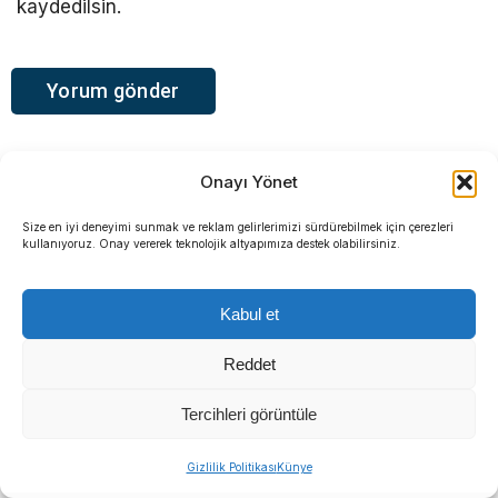
kaydedilsin.
Onayı Yönet
Size en iyi deneyimi sunmak ve reklam gelirlerimizi sürdürebilmek için çerezleri
kullanıyoruz. Onay vererek teknolojik altyapımıza destek olabilirsiniz.
Sosyal medya hesaplarımızı keşfedin
Kabul et
Reddet
KATEGORİLER
Tercihleri görüntüle
Gündem
Gizlilik Politikası
Künye
Yerel Yönetimler