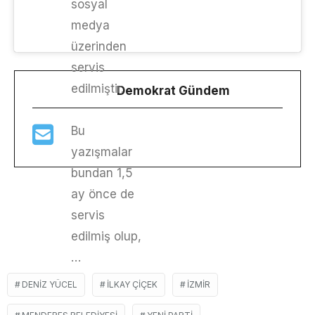
sosyal
medya
üzerinden
servis
edilmiştir.
Demokrat Gündem
Bu
yazışmalar
bundan 1,5
ay önce de
servis
edilmiş olup,
…
DENIZ YÜCEL
ILKAY ÇIÇEK
IZMIR