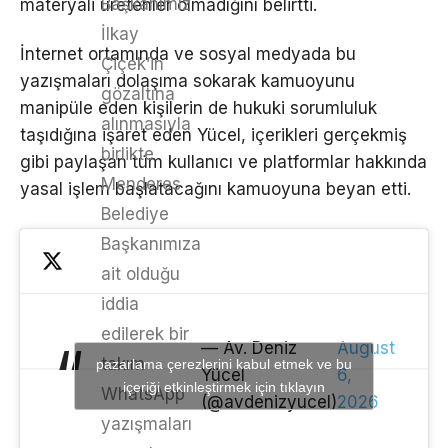
Başkanımız
materyali üretenler olmadığını belirtti.
İlkay
İnternet ortamında ve sosyal medyada bu
Çiçek’in
yazışmaları dolaşıma sokarak kamuoyunu
gözaltına
manipüle eden kişilerin de hukuki sorumluluk
alınmasıyla
taşıdığına işaret eden Yücel, içerikleri gerçekmiş
birlikte
gibi paylaşan tüm kullanıcı ve platformlar hakkında
Menderes
yasal işlem başlatacağını kamuoyuna beyan etti.
Belediye
Başkanımıza
ait olduğu
iddia
edilerek bir
— Av. Deniz
August
takım
pazarlama çerezlerini kabul etmek ve bu
Yücel
6,
içeriği etkinleştirmek için tıklayın
WhatsApp
(@avdenizyucel)
2026
yazışmaları