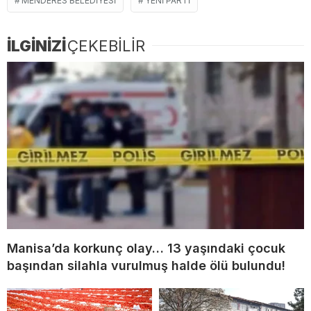
MENDERES BELEDIYESI
YENİ PARTI
İLGİNİZİ
ÇEKEBİLİR
Manisa’da korkunç olay… 13 yaşındaki çocuk
başından silahla vurulmuş halde ölü bulundu!