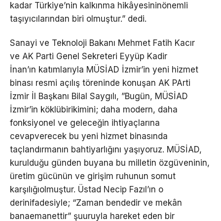
kadar Türkiye’nin kalkınma hikâyesininönemli
taşıyıcılarından biri olmuştur.” dedi.
Sanayi ve Teknoloji Bakanı Mehmet Fatih Kacır
ve AK Parti Genel Sekreteri Eyyüp Kadir
İnan’ın katımlarıyla MÜSİAD İzmir’in yeni hizmet
binası resmi açılış töreninde konuşan AK PArti
İzmir İl Başkanı Bilal Saygılı, ”Bugün, MÜSİAD
İzmir’in köklübirikimini; daha modern, daha
fonksiyonel ve geleceğin ihtiyaçlarına
cevapverecek bu yeni hizmet binasında
taçlandırmanın bahtiyarlığını yaşıyoruz. MÜSİAD,
kurulduğu günden buyana bu milletin özgüveninin,
üretim gücünün ve girişim ruhunun somut
karşılığıolmuştur. Üstad Necip Fazıl’ın o
derinifadesiyle; “Zaman bendedir ve mekân
banaemanettir” şuuruyla hareket eden bir