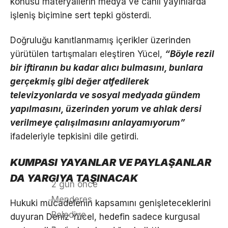
konusu materyallerin medya ve canlı yayınlarda
işleniş biçimine sert tepki gösterdi.
Doğruluğu kanıtlanmamış içerikler üzerinden
yürütülen tartışmaları eleştiren Yücel,
“Böyle rezil
bir iftiranın bu kadar alıcı bulmasını, bunlara
gerçekmiş gibi değer atfedilerek
televizyonlarda ve sosyal medyada gündem
yapılmasını, üzerinden yorum ve ahlak dersi
verilmeye çalışılmasını anlayamıyorum”
ifadeleriyle tepkisini dile getirdi.
KUMPASI YAYANLAR VE PAYLAŞANLAR
DA YARGIYA TAŞINACAK
2 gün önce
Menderes
Hukuki mücadelenin kapsamını genişleteceklerini
Belediye
duyuran Deniz Yücel, hedefin sadece kurgusal