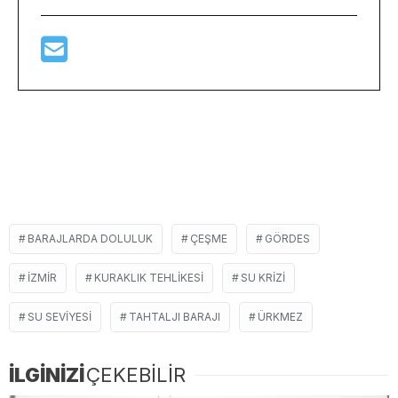
BARAJLARDA DOLULUK
ÇEŞME
GÖRDES
IZMIR
KURAKLIK TEHLIKESI
SU KRIZI
SU SEVIYESI
TAHTALJI BARAJI
ÜRKMEZ
İLGİNİZİ
ÇEKEBİLİR