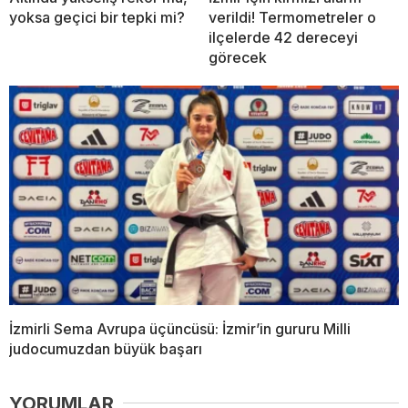
yoksa geçici bir tepki mi?
verildi! Termometreler o
ilçelerde 42 dereceyi
görecek
İzmirli Sema Avrupa üçüncüsü: İzmir’in gururu Milli
judocumuzdan büyük başarı
YORUMLAR