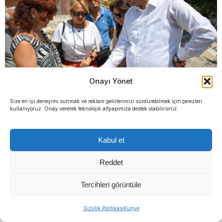
Onayı Yönet
Altındağ trafiğine büyük neşter: Trafik işkencesi sona
Size en iyi deneyimi sunmak ve reklam gelirlerimizi sürdürebilmek için çerezleri
kullanıyoruz. Onay vererek teknolojik altyapımıza destek olabilirsiniz.
eriyor
Kabul et
YORUMLAR
Reddet
Bir yanıt yazın
Tercihleri görüntüle
Yorum
*
Gizlilik Politikası
Künye