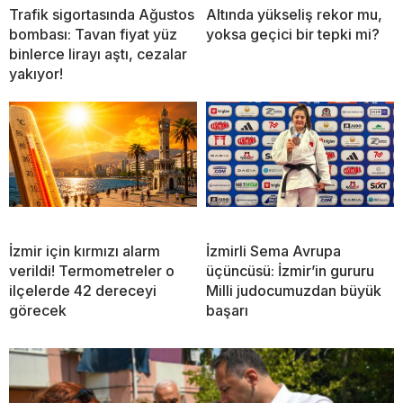
Trafik sigortasında Ağustos
Altında yükseliş rekor mu,
bombası: Tavan fiyat yüz
yoksa geçici bir tepki mi?
binlerce lirayı aştı, cezalar
yakıyor!
İzmir için kırmızı alarm
İzmirli Sema Avrupa
verildi! Termometreler o
üçüncüsü: İzmir’in gururu
ilçelerde 42 dereceyi
Milli judocumuzdan büyük
görecek
başarı