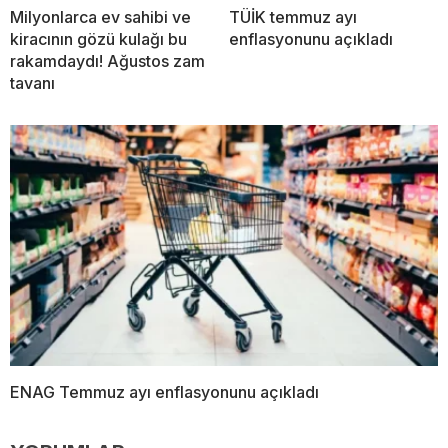
Milyonlarca ev sahibi ve
TÜİK temmuz ayı
kiracının gözü kulağı bu
enflasyonunu açıkladı
rakamdaydı! Ağustos zam
tavanı
ENAG Temmuz ayı enflasyonunu açıkladı