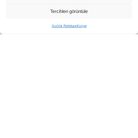
Tercihleri görüntüle
Gizlilik Politikası
Künye
İzmir Büyükşehir Belediyesi İZSU ekipleri, Körfez’e
ulaşan kirliliği azaltmak için Manda ve Bostanlı
derelerinde kapsamlı temizlik yaptı. Çalışmalar
planlanandan erken tamamlanırken, yaz boyunca
dere temizliği sürecek.