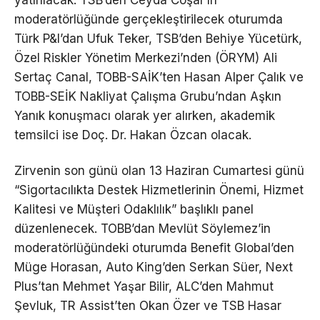
yatırılacak. TSB’den Ceyda Coşar’ın
moderatörlüğünde gerçekleştirilecek oturumda
Türk P&I’dan Ufuk Teker, TSB’den Behiye Yücetürk,
Özel Riskler Yönetim Merkezi’nden (ÖRYM) Ali
Sertaç Canal, TOBB-SAİK’ten Hasan Alper Çalık ve
TOBB-SEİK Nakliyat Çalışma Grubu’ndan Aşkın
Yanık konuşmacı olarak yer alırken, akademik
temsilci ise Doç. Dr. Hakan Özcan olacak.
Zirvenin son günü olan 13 Haziran Cumartesi günü
“Sigortacılıkta Destek Hizmetlerinin Önemi, Hizmet
Kalitesi ve Müşteri Odaklılık” başlıklı panel
düzenlenecek. TOBB’dan Mevlüt Söylemez’in
moderatörlüğündeki oturumda Benefit Global’den
Müge Horasan, Auto King’den Serkan Süer, Next
Plus’tan Mehmet Yaşar Bilir, ALC’den Mahmut
Şevluk, TR Assist’ten Okan Özer ve TSB Hasar