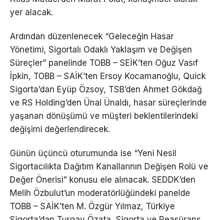
yer alacak.
Ardından düzenlenecek “Geleceğin Hasar
Yönetimi, Sigortalı Odaklı Yaklaşım ve Değişen
Süreçler” panelinde TOBB – SEİK’ten Oğuz Vasıf
İpkin, TOBB – SAİK’ten Ersoy Kocamanoğlu, Quick
Sigorta’dan Eyüp Özsoy, TSB’den Ahmet Gökdağ
ve RS Holding’den Ünal Ünaldı, hasar süreçlerinde
yaşanan dönüşümü ve müşteri beklentilerindeki
değişimi değerlendirecek.
Günün üçüncü oturumunda ise “Yeni Nesil
Sigortacılıkta Dağıtım Kanallarının Değişen Rolü ve
Değer Önerisi” konusu ele alınacak. SEDDK’den
Melih Özbulut’un moderatörlüğündeki panelde
TOBB – SAİK’ten M. Özgür Yılmaz, Türkiye
Sigorta’dan Turgay Özata, Sigorta ve Reasürans