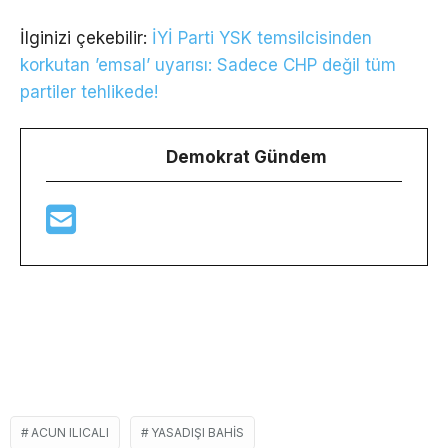
İlginizi çekebilir:
İYİ Parti YSK temsilcisinden
korkutan ’emsal’ uyarısı: Sadece CHP değil tüm
partiler tehlikede!
Demokrat Gündem
ACUN ILICALI
YASADIŞI BAHIS