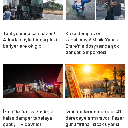
Tatil yolunda can pazarı!
Kaza denip üzeri
Arkadan öyle bir çarptı ki
kapatılmıştı! Minik Yunus
bariyerlere ok gibi
Emre’nin dosyasında şok
dehşet: Sır perdesi
İzmir’de feci kaza: Açık
İzmir’de termometreler 41
kalan damper tabelaya
dereceye tırmanıyor: Pazar
çaptı, TIR devrildi
günü fırtınalı sıcak uyarısı