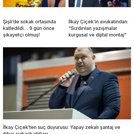
Şişli’de sokak ortasında
İlkay Çiçek’in avukatından:
katledildi… 9 gün önce
“Sızdırılan yazışmalar
şikayetçi olmuş!
kurgusal ve dijital montaj”
İlkay Çiçek’ten suç duyurusu: Yapay zekalı şantaj ve
itibar suikastı iddiası