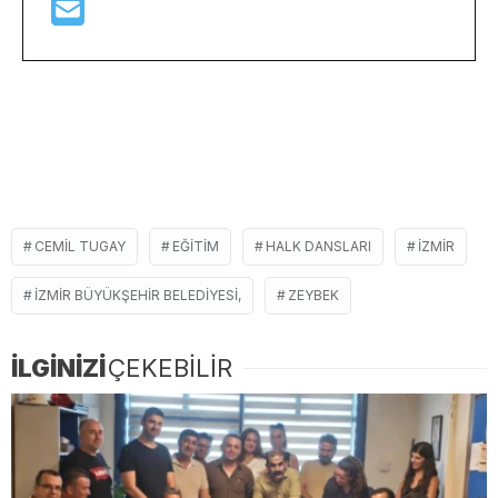
CEMIL TUGAY
EĞITIM
HALK DANSLARI
İZMIR
İZMIR BÜYÜKŞEHIR BELEDIYESI,
ZEYBEK
İLGİNİZİ
ÇEKEBİLİR