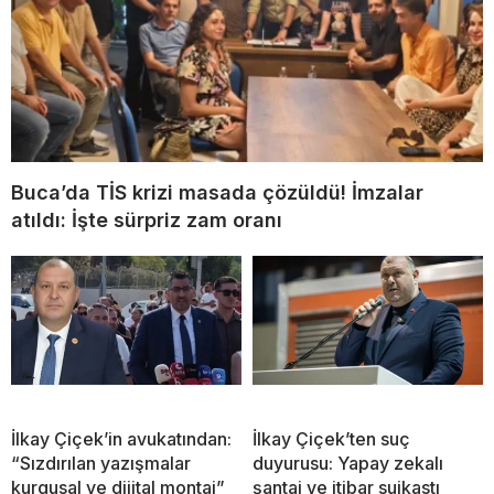
Buca’da TİS krizi masada çözüldü! İmzalar
atıldı: İşte sürpriz zam oranı
İlkay Çiçek’in avukatından:
İlkay Çiçek’ten suç
“Sızdırılan yazışmalar
duyurusu: Yapay zekalı
kurgusal ve dijital montaj”
şantaj ve itibar suikastı