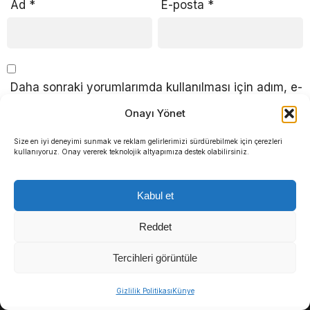
Ad
*
E-posta
*
Daha sonraki yorumlarımda kullanılması için adım, e-
posta adresim ve site adresim bu tarayıcıya
Onayı Yönet
kaydedilsin.
Size en iyi deneyimi sunmak ve reklam gelirlerimizi sürdürebilmek için çerezleri
kullanıyoruz. Onay vererek teknolojik altyapımıza destek olabilirsiniz.
Kabul et
Reddet
Tercihleri görüntüle
Sosyal medya hesaplarımızı keşfedin
Gizlilik Politikası
Künye