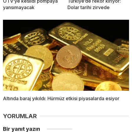
ÖTV’ye kesildi pompaya
Türkiye’de rekor kırıyor:
yansımayacak
Dolar tarihi zirvede
Altında baraj yıkıldı: Hürmüz etkisi piyasalarda esiyor
YORUMLAR
Bir yanıt yazın