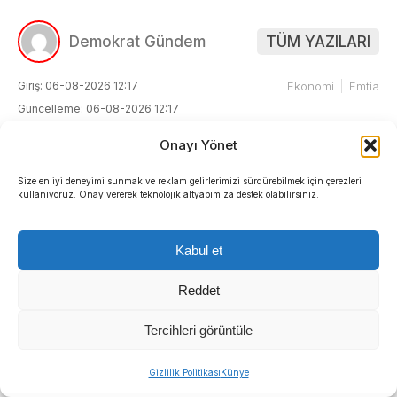
Demokrat Gündem
TÜM YAZILARI
Giriş: 06-08-2026 12:17
Ekonomi
Emtia
Güncelleme: 06-08-2026 12:17
Kaynak: HABER MERKEZI
Onayı Yönet
Size en iyi deneyimi sunmak ve reklam gelirlerimizi sürdürebilmek için çerezleri
kullanıyoruz. Onay vererek teknolojik altyapımıza destek olabilirsiniz.
Kabul et
Reddet
Tercihleri görüntüle
Gizlilik Politikası
Künye