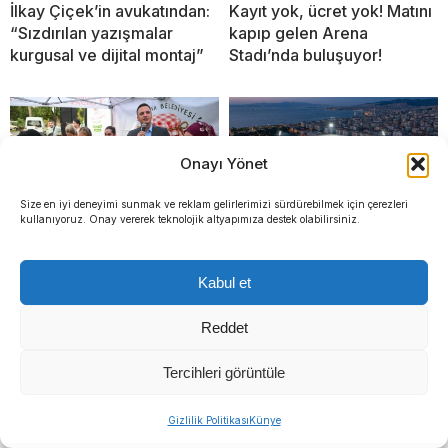
İlkay Çiçek’in avukatından:
Kayıt yok, ücret yok! Matını
“Sızdırılan yazışmalar
kapıp gelen Arena
kurgusal ve dijital montaj”
Stadı’nda buluşuyor!
Onayı Yönet
Size en iyi deneyimi sunmak ve reklam gelirlerimizi sürdürebilmek için çerezleri
kullanıyoruz. Onay vererek teknolojik altyapımıza destek olabilirsiniz.
Bornova’da doğal lezzetler
Karşıyaka Stadı’nda
Kabul et
halkla buluşuyor: 2.
tartışmalarına yanıt: Süreç
Geleneksel Reçel Festivali
emin adımlarla ilerliyor
Reddet
için geri sayımı
Tercihleri görüntüle
Gizlilik Politikası
Künye