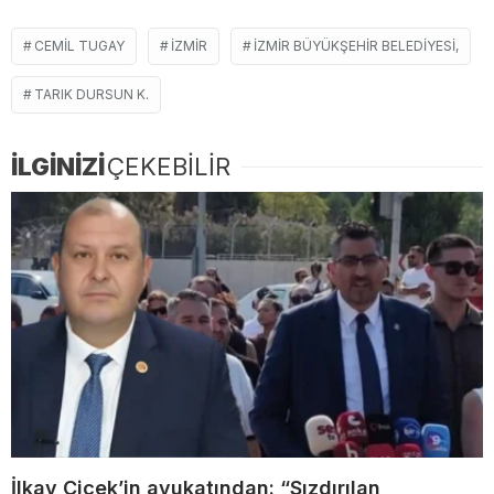
CEMIL TUGAY
İZMIR
İZMIR BÜYÜKŞEHIR BELEDIYESI,
TARIK DURSUN K.
İLGİNİZİ
ÇEKEBİLİR
İlkay Çiçek’in avukatından: “Sızdırılan