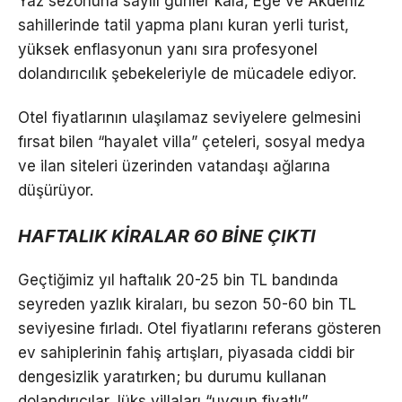
Yaz sezonuna sayılı günler kala, Ege ve Akdeniz
sahillerinde tatil yapma planı kuran yerli turist,
yüksek enflasyonun yanı sıra profesyonel
dolandırıcılık şebekeleriyle de mücadele ediyor.
Otel fiyatlarının ulaşılamaz seviyelere gelmesini
fırsat bilen “hayalet villa” çeteleri, sosyal medya
ve ilan siteleri üzerinden vatandaşı ağlarına
düşürüyor.
HAFTALIK KİRALAR 60 BİNE ÇIKTI
Geçtiğimiz yıl haftalık 20-25 bin TL bandında
seyreden yazlık kiraları, bu sezon 50-60 bin TL
seviyesine fırladı. Otel fiyatlarını referans gösteren
ev sahiplerinin fahiş artışları, piyasada ciddi bir
dengesizlik yaratırken; bu durumu kullanan
dolandırıcılar, lüks villaları “uygun fiyatlı”