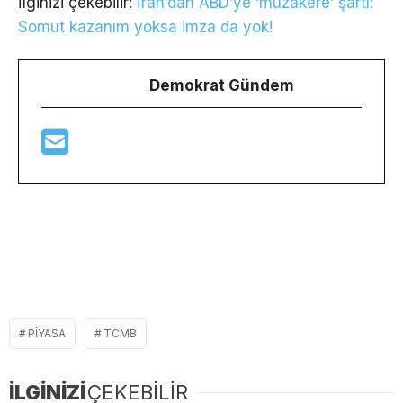
İlginizi çekebilir:
İran’dan ABD’ye ‘müzakere’ şartı:
Somut kazanım yoksa imza da yok!
Demokrat Gündem
PIYASA
TCMB
İLGİNİZİ
ÇEKEBİLİR