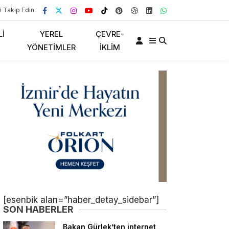
i Takip Edin
LI
YEREL
ÇEVRE-
YÖNETIMLER
İKLIM
[esenbik alan=”haber_detay_sidebar”]
SON HABERLER
Bakan Gürlek’ten internet