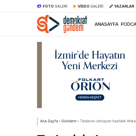
FOTO
GALERİ
VİDEO
GALERİ
YAZARLAR
ANASAYFA
PODCA
Ana Sayfa
›
Gündem
›
Tedavisi olmayan hastalık Ankar