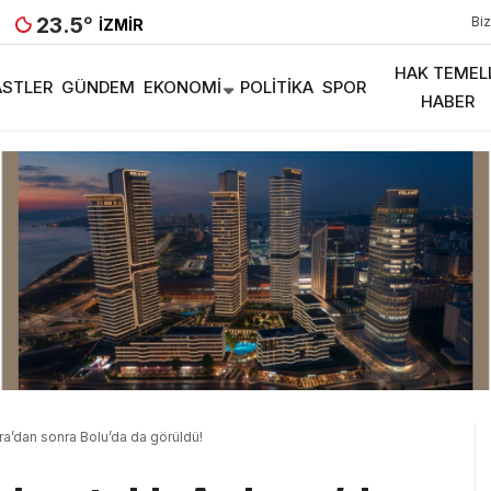
23.5
°
Biz
İZMIR
HAK TEMEL
STLER
GÜNDEM
EKONOMI
POLITIKA
SPOR
HABER
a’dan sonra Bolu’da da görüldü!