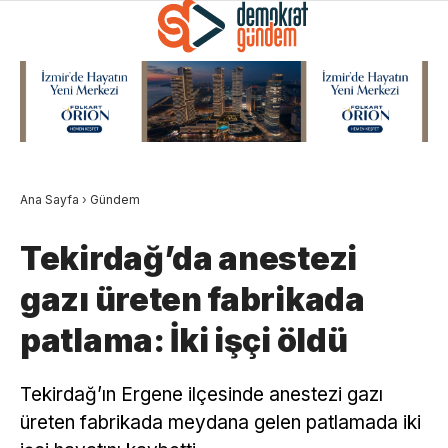
GALERİ
VİDEO
YAZARLAR
ANASAYFA
Ana Sayfa
›
Gündem
PODCASTLER
Tekirdağ’da anestezi
GÜNDEM
gazı üreten fabrikada
Facebook
EKONOMI
patlama: İki işçi öldü
POLITIKA
Tekirdağ’ın Ergene ilçesinde anestezi gazı
SPOR
Instagram
üreten fabrikada meydana gelen patlamada iki