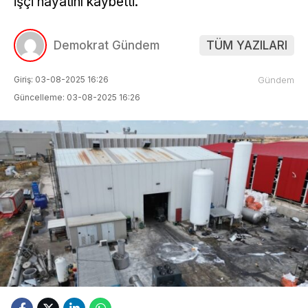
işçi hayatını kaybetti.
HAK TEMELLI HABER
Youtube
YEREL YÖNETIMLER
Demokrat Gündem
TÜM YAZILARI
TikTok
ÇEVRE-İKLIM
Giriş: 03-08-2025 16:26
Gündem
Pinterest
Güncelleme: 03-08-2025 16:26
Dribbble
LinkedIn