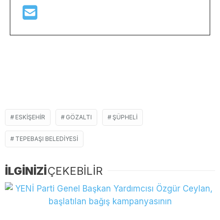
ESKIŞEHIR
GÖZALTI
ŞÜPHELI
TEPEBAŞI BELEDIYESI
İLGİNİZİ
ÇEKEBİLİR