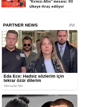
“Kırmızı Altın” mesaisi: 90
ülkeye ihraç ediliyor