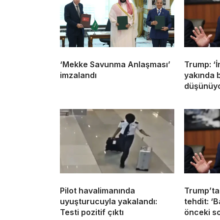
‘Mekke Savunma Anlaşması’
Trump: ‘İ
imzalandı
yakında b
düşünüy
Pilot havalimanında
Trump’ta
uyuşturucuyla yakalandı:
tehdit: ‘
Testi pozitif çıktı
önceki so