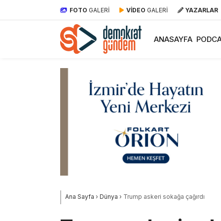
FOTO
GALERİ
VİDEO
GALERİ
YAZARLAR
ANASAYFA
PODCA
Ana Sayfa
›
Dünya
›
Trump askeri sokağa çağırdı