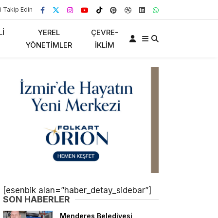
i Takip Edin
LI
YEREL
ÇEVRE-
YÖNETIMLER
İKLIM
[esenbik alan=”haber_detay_sidebar”]
SON HABERLER
Menderes Belediyesi