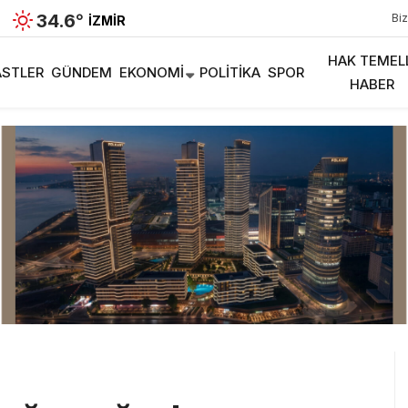
34.6
°
Biz
İZMIR
HAK TEMEL
STLER
GÜNDEM
EKONOMI
POLITIKA
SPOR
HABER