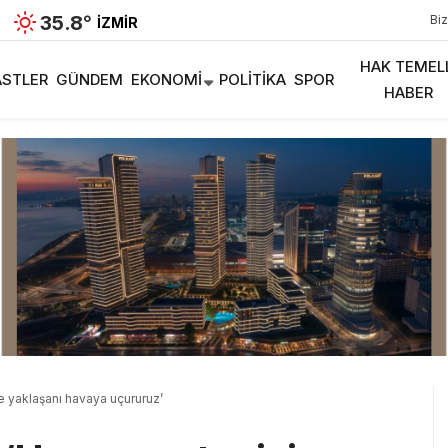
35.8
°
Biz
İZMIR
HAK TEMEL
STLER
GÜNDEM
EKONOMI
POLITIKA
SPOR
HABER
e yaklaşanı havaya uçururuz’