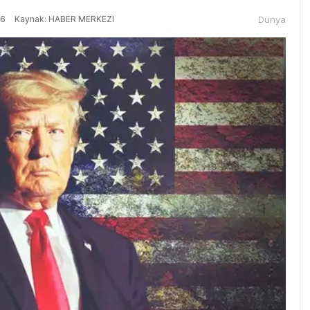
56
Kaynak: HABER MERKEZI
Dünya