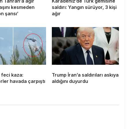
n Tahran’a ağır
Karadeniz’de Türk gemisine
Başını kesmeden
saldırı: Yangın sürüyor, 3 kişi
n şansı’
ağır
feci kaza:
Trump İran’a saldırıları askıya
rler havada çarpıştı
aldığını duyurdu