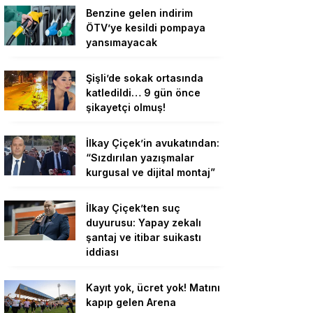
Benzine gelen indirim
ÖTV’ye kesildi pompaya
yansımayacak
Şişli’de sokak ortasında
katledildi… 9 gün önce
şikayetçi olmuş!
İlkay Çiçek’in avukatından:
“Sızdırılan yazışmalar
kurgusal ve dijital montaj”
İlkay Çiçek’ten suç
duyurusu: Yapay zekalı
şantaj ve itibar suikastı
iddiası
Kayıt yok, ücret yok! Matını
kapıp gelen Arena