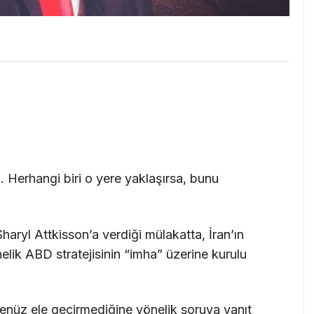
. Herhangi biri o yere yaklaşırsa, bunu
ryl Attkisson’a verdiği mülakatta, İran’ın
elik ABD stratejisinin “imha” üzerine kurulu
üz ele geçirmediğine yönelik soruya yanıt