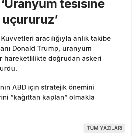
 ‘Uranyum tesisine
 uçururuz’
 Kuvvetleri aracılığıyla anlık takibe
şkanı Donald Trump, uranyum
r hareketlilikte doğrudan askeri
urdu.
ın ABD için stratejik önemini
erini “kağıttan kaplan” olmakla
TÜM YAZILARI