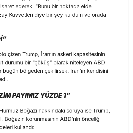
 işaret ederek, “Bunu bir noktada elde
zay Kuvvetleri diye bir şey kurdum ve orada
İ”
ablo çizen Trump, İran’ın askeri kapasitesinin
ut durumu bir “çöküş” olarak niteleyen ABD
r bugün bölgeden çekilirsek, İran’ın kendisini
edi.
ZİM PAYIMIZ YÜZDE 1”
lan Hürmüz Boğazı hakkındaki soruya ise Trump,
di. Boğazın korunmasının ABD’nin önceliği
eleri kullandı: