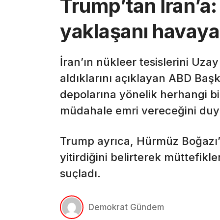
Trump’tan İran’a:
yaklaşanı havaya
İran’ın nükleer tesislerini Uzay
aldıklarını açıklayan ABD Ba
depolarına yönelik herhangi bi
müdahale emri vereceğini duy
Trump ayrıca, Hürmüz Boğazı’n
yitirdiğini belirterek müttefikl
suçladı.
Demokrat Gündem