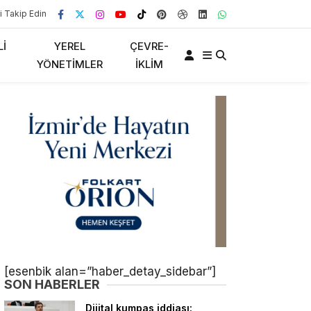
i Takip Edin
LI
YEREL
ÇEVRE-
YÖNETIMLER
İKLIM
[esenbik alan=”haber_detay_sidebar”]
SON HABERLER
Dijital kumpas iddiası: