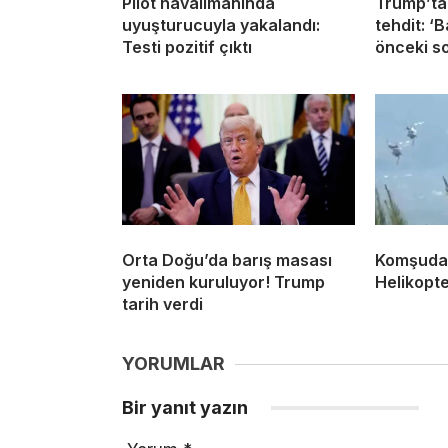
Pilot havalimanında
Trump’ta
uyuşturucuyla yakalandı:
tehdit: ‘
Testi pozitif çıktı
önceki so
Orta Doğu’da barış masası
Komşuda 
yeniden kuruluyor! Trump
Helikopte
tarih verdi
YORUMLAR
Bir yanıt yazın