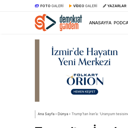
FOTO
GALERİ
VİDEO
GALERİ
YAZARLAR
ANASAYFA
PODCA
Ana Sayfa
›
Dünya
›
Trump’tan İran’a: ‘Uranyum tesisin