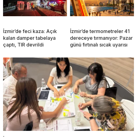
İzmir’de feci kaza: Açık
İzmir’de termometreler 41
kalan damper tabelaya
dereceye tırmanıyor: Pazar
çaptı, TIR devrildi
günü fırtınalı sıcak uyarısı