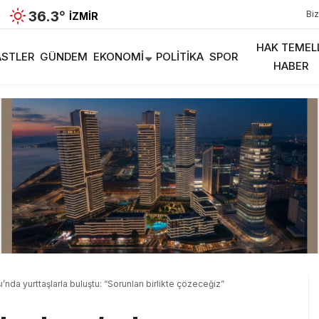
36.3
°
Biz
İZMIR
HAK TEMEL
STLER
GÜNDEM
EKONOMI
POLITIKA
SPOR
HABER
da yurttaşlarla buluştu: “Sorunları birlikte çözeceğiz”