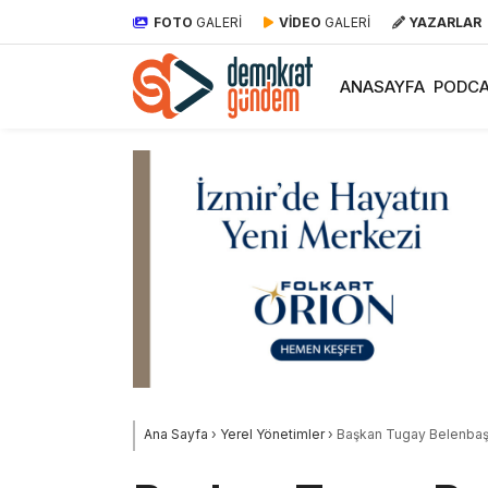
FOTO
GALERİ
VİDEO
GALERİ
YAZARLAR
ANASAYFA
PODCA
Ana Sayfa
›
Yerel Yönetimler
›
Başkan Tugay Belenbaşı’n