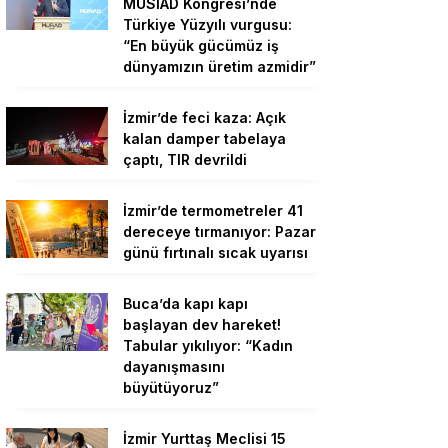
MÜSİAD Kongresi’nde
Türkiye Yüzyılı vurgusu:
“En büyük gücümüz iş
dünyamızın üretim azmidir”
İzmir’de feci kaza: Açık
kalan damper tabelaya
çaptı, TIR devrildi
İzmir’de termometreler 41
dereceye tırmanıyor: Pazar
günü fırtınalı sıcak uyarısı
Buca’da kapı kapı
başlayan dev hareket!
Tabular yıkılıyor: “Kadın
dayanışmasını
büyütüyoruz”
İzmir Yurttaş Meclisi 15