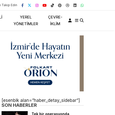
i Takip Edin
LI
YEREL
ÇEVRE-
YÖNETIMLER
İKLIM
[esenbik alan=”haber_detay_sidebar”]
SON HABERLER
Tek bir operasyonda