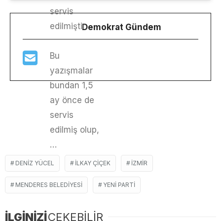
servis
edilmiştir.
Demokrat Gündem
Bu
yazışmalar
bundan 1,5
ay önce de
servis
edilmiş olup,
…
DENIZ YÜCEL
ILKAY ÇIÇEK
IZMIR
MENDERES BELEDIYESI
YENİ PARTI
İLGİNİZİ
ÇEKEBİLİR