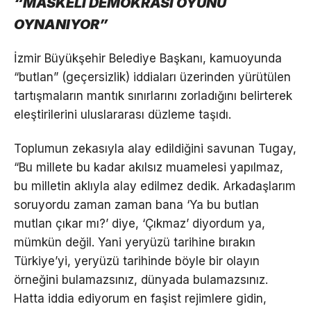
“MASKELİ DEMOKRASİ OYUNU
OYNANIYOR”
İzmir Büyükşehir Belediye Başkanı, kamuoyunda
“butlan” (geçersizlik) iddiaları üzerinden yürütülen
tartışmaların mantık sınırlarını zorladığını belirterek
eleştirilerini uluslararası düzleme taşıdı.
Toplumun zekasıyla alay edildiğini savunan Tugay,
“Bu millete bu kadar akılsız muamelesi yapılmaz,
bu milletin aklıyla alay edilmez dedik. Arkadaşlarım
soruyordu zaman zaman bana ‘Ya bu butlan
mutlan çıkar mı?’ diye, ‘Çıkmaz’ diyordum ya,
mümkün değil. Yani yeryüzü tarihine bırakın
Türkiye’yi, yeryüzü tarihinde böyle bir olayın
örneğini bulamazsınız, dünyada bulamazsınız.
Hatta iddia ediyorum en faşist rejimlere gidin,