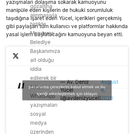
yazışmaları dolaşıma sokarak kamuoyunu
gözaltına
manipüle eden kişilerin de hukuki sorumluluk
alınmasıyla
taşıdığına işaret eden Yücel, içerikleri gerçekmiş
birlikte
gibi paylaşan tüm kullanıcı ve platformlar hakkında
Menderes
yasal işlem başlatacağını kamuoyuna beyan etti.
Belediye
Başkanımıza
ait olduğu
iddia
edilerek bir
— Av. Deniz
August
takım
pazarlama çerezlerini kabul etmek ve bu
Yücel
6,
içeriği etkinleştirmek için tıklayın
WhatsApp
(@avdenizyucel)
2026
yazışmaları
sosyal
medya
üzerinden