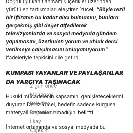
Doğruluğu kanıtlanmamış içerikler üzerinden
yürütülen tartışmaları eleştiren Yücel,
“Böyle rezil
bir iftiranın bu kadar alıcı bulmasını, bunlara
gerçekmiş gibi değer atfedilerek
televizyonlarda ve sosyal medyada gündem
yapılmasını, üzerinden yorum ve ahlak dersi
verilmeye çalışılmasını anlayamıyorum”
ifadeleriyle tepkisini dile getirdi.
KUMPASI YAYANLAR VE PAYLAŞANLAR
DA YARGIYA TAŞINACAK
2 gün önce
Menderes
Hukuki mücadelenin kapsamını genişleteceklerini
Belediye
duyuran Deniz Yücel, hedefin sadece kurgusal
Başkanımız
materyali üretenler olmadığını belirtti.
İlkay
İnternet ortamında ve sosyal medyada bu
Çiçek’in