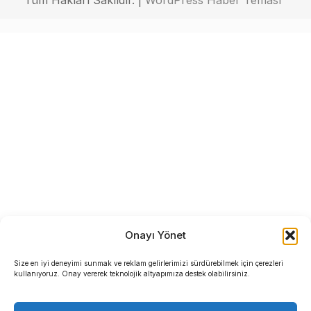
Tüm Hakları Saklıdır. |
WordPress Haber Teması
Onayı Yönet
Size en iyi deneyimi sunmak ve reklam gelirlerimizi sürdürebilmek için çerezleri
kullanıyoruz. Onay vererek teknolojik altyapımıza destek olabilirsiniz.