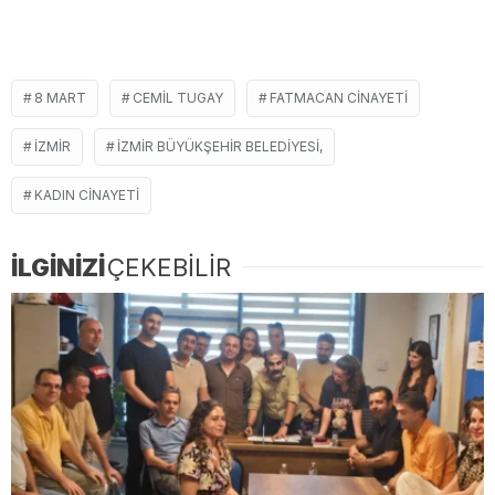
8 MART
CEMIL TUGAY
FATMACAN CINAYETI
İZMIR
İZMIR BÜYÜKŞEHIR BELEDIYESI,
KADIN CINAYETI
İLGİNİZİ
ÇEKEBİLİR