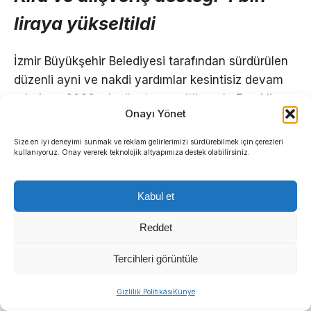
liraya yükseltildi
İzmir Büyükşehir Belediyesi tarafından sürdürülen
düzenli ayni ve nakdi yardımlar kesintisiz devam
ederken, 2026 yılı ağustos ayı itibarıyla Emekli
Onayı Yönet
Alışveriş Desteği artırıldı.
Size en iyi deneyimi sunmak ve reklam gelirlerimizi sürdürebilmek için çerezleri
kullanıyoruz. Onay vererek teknolojik altyapımıza destek olabilirsiniz.
Kabul et
Reddet
Tercihleri görüntüle
Gizlilik Politikası
Künye