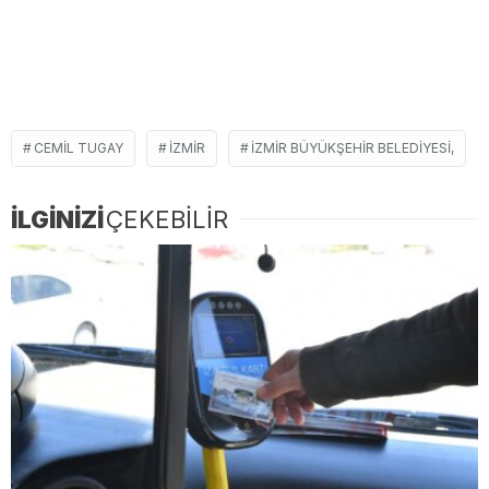
CEMIL TUGAY
İZMIR
İZMIR BÜYÜKŞEHIR BELEDIYESI,
İLGİNİZİ
ÇEKEBİLİR