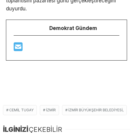
toplantısını pazartesi günü gerçekleştireceğini
duyurdu.
Demokrat Gündem
CEMIL TUGAY
İZMIR
İZMIR BÜYÜKŞEHIR BELEDIYESI,
İLGİNİZİ
ÇEKEBİLİR