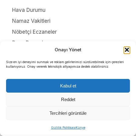
Hava Durumu
Namaz Vakitleri
Nöbetçi Eczaneler
Puan Durumları
Onayı Yönet
Yayınlar
Size en iyi deneyimi sunmak ve reklam gelirlerimizi sürdürebilmek için çerezleri
HAKKIMIZDA
kullanıyoruz. Onay vererek teknolojik altyapımıza destek olabilirsiniz.
İletişim
Kabul et
Künye
Reddet
Yazarlar
Tercihleri görüntüle
Gizlilik Politikası
Gizlilik Politikası
Künye