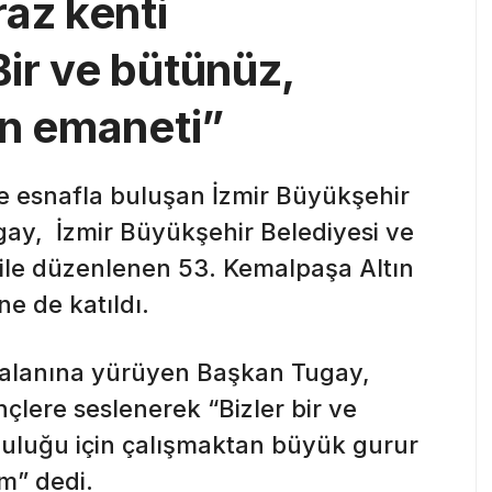
az kenti
ir ve bütünüz,
in emaneti”
e esnafla buluşan İzmir Büyükşehir
gay, İzmir Büyükşehir Belediyesi ve
i ile düzenlenen 53. Kemalpaşa Altın
ne de katıldı.
al alanına yürüyen Başkan Tugay,
çlere seslenerek “Bizler bir ve
utluluğu için çalışmaktan büyük gurur
m” dedi.