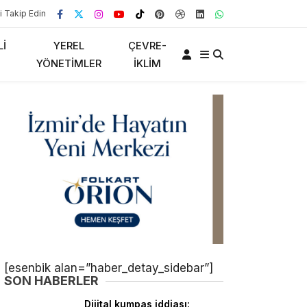
i Takip Edin
LI
YEREL
ÇEVRE-
YÖNETIMLER
İKLIM
Anasayfa
[esenbik alan=”haber_detay_sidebar”]
Podcastler
SON HABERLER
Gündem
Dijital kumpas iddiası: