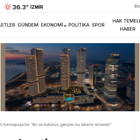
36.3
°
Biz
İZMIR
HAK TEMEL
STLER
GÜNDEM
EKONOMI
POLITIKA
SPOR
HABER
ti Kemalpaşa’da: “Bir ve bütünüz, gençler bu ülkenin emaneti”