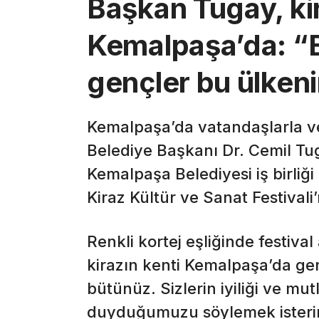
Başkan Tugay, kir
Kemalpaşa’da: “B
gençler bu ülken
Kemalpaşa’da vatandaşlarla v
Belediye Başkanı Dr. Cemil Tu
Kemalpaşa Belediyesi iş birliğ
Kiraz Kültür ve Sanat Festivali’
Renkli kortej eşliğinde festiv
kirazın kenti Kemalpaşa’da gen
bütünüz. Sizlerin iyiliği ve m
duyduğumuzu söylemek isteri