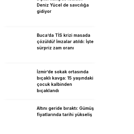
Deniz Yücel de savcılığa
Ekonomi
gidiyor
Politika
Spor
Buca’da TİS krizi masada
çözüldü! İmzalar atıldı: İşte
Hak Temelli Haber
sürpriz zam oranı
Yerel Yönetimler
Çevre-İklim
İzmir’de sokak ortasında
bıçaklı kavga: 15 yaşındaki
çocuk kalbinden
bıçaklandı
Facebook
Altını geride bıraktı: Gümüş
fiyatlarında tarihi yükseliş
Instagram