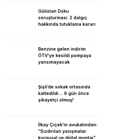
Gülistan Doku
Youtube
soruşturması: 2 dalgıç
hakkında tutuklama kararı
TikTok
Benzine gelen indirim
Pinterest
ÖTV’ye kesildi pompaya
yansımayacak
Dribbble
Şişli’de sokak ortasında
LinkedIn
katledildi… 9 gün önce
şikayetçi olmuş!
İlkay Çiçek’in avukatından:
“Sızdırılan yazışmalar
kurgusal ve dijital montaj”