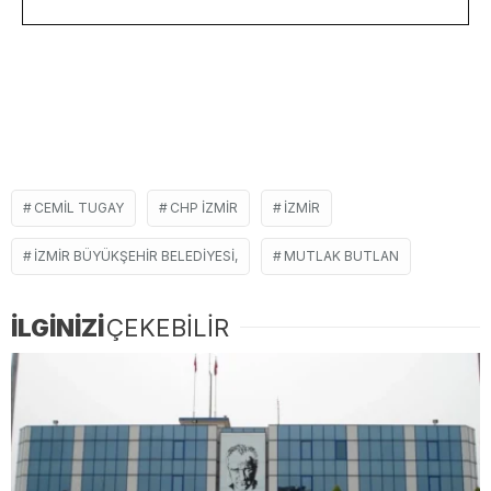
CEMIL TUGAY
CHP IZMIR
İZMIR
İZMIR BÜYÜKŞEHIR BELEDIYESI,
MUTLAK BUTLAN
İLGİNİZİ
ÇEKEBİLİR