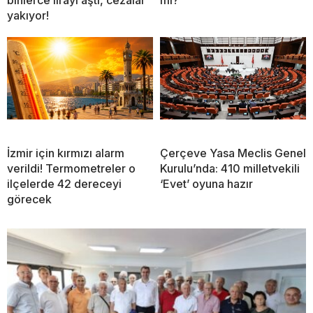
binlerce lirayı aştı, cezalar
mı?
yakıyor!
İzmir için kırmızı alarm
Çerçeve Yasa Meclis Genel
verildi! Termometreler o
Kurulu’nda: 410 milletvekili
ilçelerde 42 dereceyi
‘Evet’ oyuna hazır
görecek